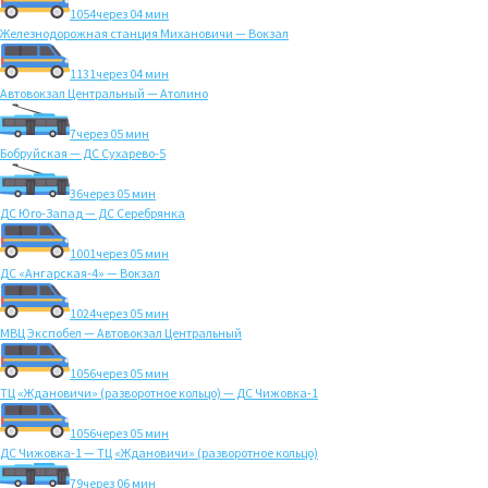
1054
через 04 мин
Железнодорожная станция Михановичи — Вокзал
1131
через 04 мин
Автовокзал Центральный — Атолино
7
через 05 мин
Бобруйская — ДС Сухарево-5
36
через 05 мин
ДС Юго-Запад — ДС Серебрянка
1001
через 05 мин
ДС «Ангарская-4» — Вокзал
1024
через 05 мин
МВЦ Экспобел — Автовокзал Центральный
1056
через 05 мин
ТЦ «Ждановичи» (разворотное кольцо) — ДС Чижовка-1
1056
через 05 мин
ДС Чижовка-1 — ТЦ «Ждановичи» (разворотное кольцо)
79
через 06 мин