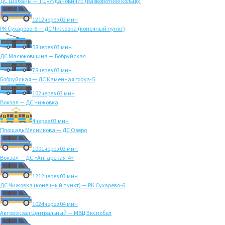
ДС Шабаны — ТЦ «Ждановичи» (разворотное кольцо)
1212
через 02 мин
РК Сухарево-6 — ДС Чижовка (конечный пункт)
58
через 03 мин
ДС Масюковщина — Бобруйская
78
через 03 мин
Бобруйская — ДС Каменная горка-5
102
через 03 мин
Вокзал — ДС Чижовка
4
через 03 мин
Площадь Мясникова — ДС Озеро
1001
через 03 мин
Вокзал — ДС «Ангарская-4»
1212
через 03 мин
ДС Чижовка (конечный пункт) — РК Сухарево-6
1024
через 04 мин
Автовокзал Центральный — МВЦ Экспобел