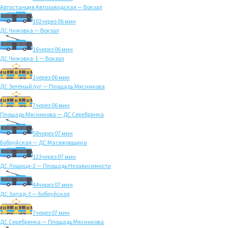
Автостанция Автозаводская — Вокзал
102
через 06 мин
ДС Чижовка — Вокзал
16
через 06 мин
ДС Чижовка-1 — Вокзал
1
через 06 мин
ДС Зелёный луг — Площадь Мясникова
7
через 06 мин
Площадь Мясникова — ДС Серебрянка
58
через 07 мин
Бобруйская — ДС Масюковщина
123
через 07 мин
ДС Лошица-2 — Площадь Независимости
44
через 07 мин
ДС Запад-3 — Бобруйская
7
через 07 мин
ДС Серебрянка — Площадь Мясникова