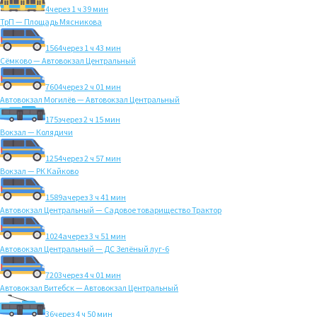
4
через 1 ч 39 мин
ТрП — Площадь Мясникова
1564
через 1 ч 43 мин
Сёмково — Автовокзал Центральный
7604
через 2 ч 01 мин
Автовокзал Могилёв — Автовокзал Центральный
175э
через 2 ч 15 мин
Вокзал — Колядичи
1254
через 2 ч 57 мин
Вокзал — РК Кайково
1589а
через 3 ч 41 мин
Автовокзал Центральный — Садовое товарищество Трактор
1024а
через 3 ч 51 мин
Автовокзал Центральный — ДС Зелёный луг-6
7203
через 4 ч 01 мин
Автовокзал Витебск — Автовокзал Центральный
36
через 4 ч 50 мин