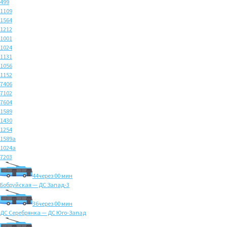
499
1109
1564
1212
1001
1024
1131
1056
1152
7406
7102
7604
1589
1430
1254
1589а
1024а
7203
44
через 00 мин
Бобруйская — ДС Запад-3
36
через 00 мин
ДС Серебрянка — ДС Юго-Запад