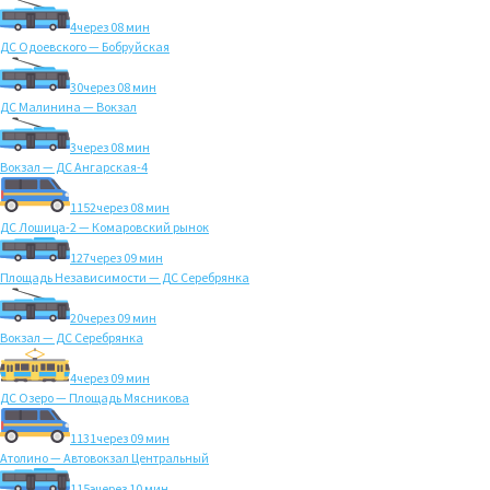
4
через 08 мин
ДС Одоевского — Бобруйская
30
через 08 мин
ДС Малинина — Вокзал
3
через 08 мин
Вокзал — ДС Ангарская-4
1152
через 08 мин
ДС Лошица-2 — Комаровский рынок
127
через 09 мин
Площадь Независимости — ДС Серебрянка
20
через 09 мин
Вокзал — ДС Серебрянка
4
через 09 мин
ДС Озеро — Площадь Мясникова
1131
через 09 мин
Атолино — Автовокзал Центральный
115э
через 10 мин