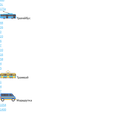
3с
175э
Тролейбус
44
36
3
20
6
7
30
16
58
4
5
Трамвай
1
4
7
Маршрутка
1054
1400