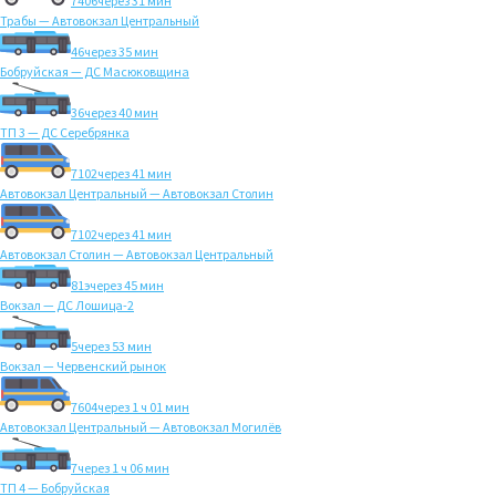
7406
через 31 мин
Трабы — Автовокзал Центральный
46
через 35 мин
Бобруйская — ДС Масюковщина
36
через 40 мин
ТП 3 — ДС Серебрянка
7102
через 41 мин
Автовокзал Центральный — Автовокзал Столин
7102
через 41 мин
Автовокзал Столин — Автовокзал Центральный
81э
через 45 мин
Вокзал — ДС Лошица-2
5
через 53 мин
Вокзал — Червенский рынок
7604
через 1 ч 01 мин
Автовокзал Центральный — Автовокзал Могилёв
7
через 1 ч 06 мин
ТП 4 — Бобруйская