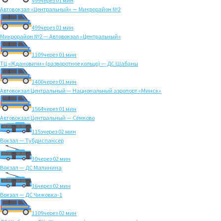
499
через 01 мин
Автовокзал «Центральный» — Микрорайон №2
499
через 01 мин
Микрорайон №2 — Автовокзал «Центральный»
1109
через 01 мин
ТЦ «Ждановичи» (разворотное кольцо) — ДС Шабаны
1400
через 01 мин
Автовокзал Центральный — Национальный аэропорт «Минск»
1564
через 01 мин
Автовокзал Центральный — Сёмково
115э
через 02 мин
Вокзал — Тубдиспансер
30
через 02 мин
Вокзал — ДС Малинина
16
через 02 мин
Вокзал — ДС Чижовка-1
1109
через 02 мин