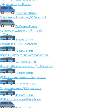
Тубдиспансер — Вокзал
1152
через 10 мин
Комаровский рынок — ДС Лошица-2
7406
через 11 мин
Автовокзал Центральный — Трабы
4
через 12 мин
Бобруйская — ДС Одоевского
79
через 14 мин
Вокзал — Автостанция Автозаводская
123
через 15 мин
Площадь Независимости — ДС Лошица-2
78
через 18 мин
ДС Каменная горка-5 — Бобруйская
151э
через 19 мин
ТЦ Ждановичи — ДС Серебрянка
46
через 31 мин
ДС Масюковщина — Бобруйская