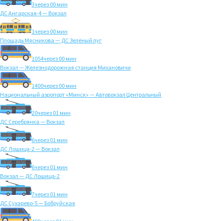
3
через 00 мин
ДС Ангарская-4 — Вокзал
1
через 00 мин
Площадь Мясникова — ДС Зелёный луг
1054
через 00 мин
Вокзал — Железнодорожная станция Михановичи
1400
через 00 мин
Национальный аэропорт «Минск» — Автовокзал Центральный
20
через 01 мин
ДС Серебрянка — Вокзал
6
через 01 мин
ДС Лошица-2 — Вокзал
6
через 01 мин
Вокзал — ДС Лошица-2
7
через 01 мин
ДС Сухарево-5 — Бобруйская