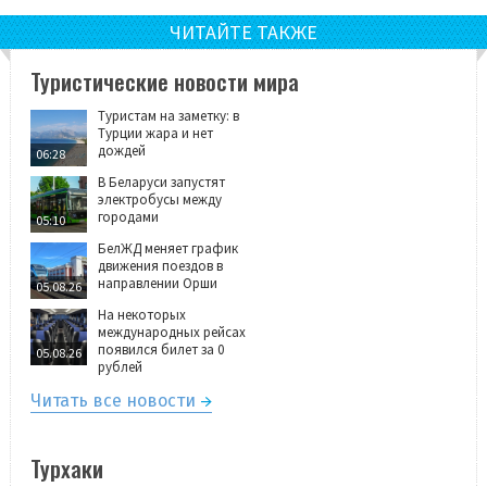
ЧИТАЙТЕ ТАКЖЕ
Туристические новости мира
Туристам на заметку: в
Турции жара и нет
дождей
06:28
В Беларуси запустят
электробусы между
городами
05:10
БелЖД меняет график
движения поездов в
направлении Орши
05.08.26
На некоторых
международных рейсах
появился билет за 0
05.08.26
рублей
Читать все новости
Турхаки