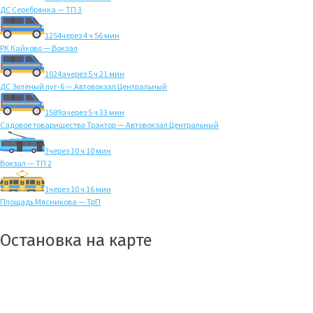
ДС Серебрянка — ТП 3
1254
через 4 ч 56 мин
РК Кайково — Вокзал
1024а
через 5 ч 21 мин
ДС Зелёный луг-6 — Автовокзал Центральный
1589а
через 5 ч 33 мин
Садовое товарищество Трактор — Автовокзал Центральный
3
через 10 ч 10 мин
Вокзал — ТП 2
1
через 10 ч 16 мин
Площадь Мясникова — ТрП
Остановка на карте