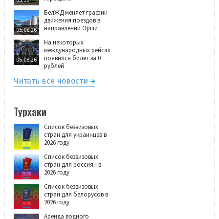
БелЖД меняет график
движения поездов в
направлении Орши
05.08.26
На некоторых
международных рейсах
появился билет за 0
05.08.26
рублей
Читать все новости
Турхаки
Список безвизовых
стран для украинцев в
2026 году
Список безвизовых
стран для россиян в
2026 году
Список безвизовых
стран для белорусов в
2026 году
Аренда водного