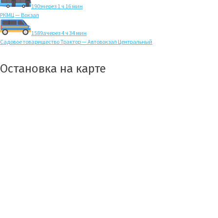
190э
через 1 ч 16 мин
РКМЦ — Вокзал
1589а
через 4 ч 34 мин
Садовое товарищество Трактор — Автовокзал Центральный
Остановка на карте