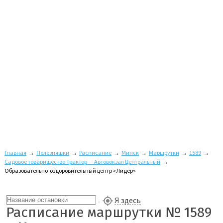
Главная
→
Полезняшки
→
Расписание
→
Минск
→
Маршрутки
→
1589
→
Садовое товарищество Трактор — Автовокзал Центральный
→
Образовательно-оздоровительный центр «Лидер»
Я здесь
Расписание маршрутки № 1589