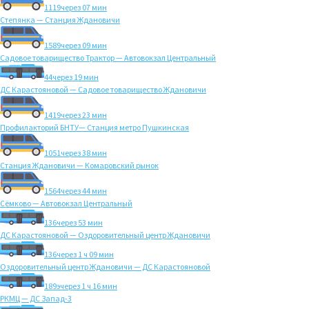
1119
через 07 мин
Степянка — Станция Ждановичи
1589
через 09 мин
Садовое товарищество Трактор — Автовокзал Центральный
44
через 19 мин
ДС Карастояновой — Садовое товарищество Ждановичи
1419
через 23 мин
Профилакторий БНТУ— Станция метро Пушкинская
1051
через 38 мин
Станция Ждановичи — Комаровский рынок
1564
через 44 мин
Сёмково — Автовокзал Центральный
136
через 53 мин
ДС Карастояновой — Оздоровительный центр Ждановичи
136
через 1 ч 09 мин
Оздоровительный центр Ждановичи — ДС Карастояновой
189э
через 1 ч 16 мин
РКМЦ — ДС Запад-3