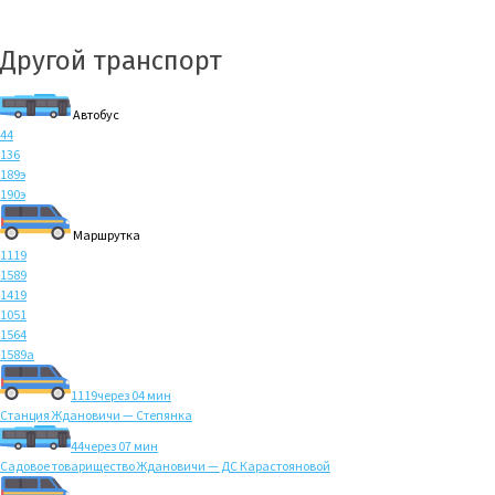
Другой транспорт
Автобус
44
136
189э
190э
Маршрутка
1119
1589
1419
1051
1564
1589а
1119
через 04 мин
Станция Ждановичи — Степянка
44
через 07 мин
Садовое товарищество Ждановичи — ДС Карастояновой