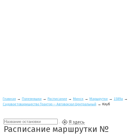
Главная
→
Полезняшки
→
Расписание
→
Минск
→
Маршрутки
→
1589а
→
Садовое товарищество Трактор — Автовокзал Центральный
→
Клуб
Я здесь
Расписание маршрутки №