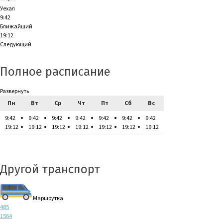
Уехал
9:42
Ближайший
19:12
Следующий
Полное расписание
Развернуть
Пн
Вт
Ср
Чт
Пт
Сб
Вс
9:42
9:42
9:42
9:42
9:42
9:42
9:42
19:12
19:12
19:12
19:12
19:12
19:12
19:12
Другой транспорт
Маршрутка
485
1564