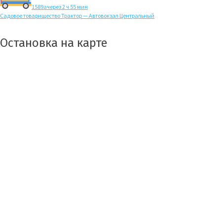
1589а
через 2 ч 55 мин
Садовое товарищество Трактор — Автовокзал Центральный
Остановка на карте