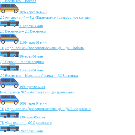
ДС Веснянка — Вокзал
1097
через 02 мин
ДС Ангарская-4 — ТЦ «Ждановичи» (разворотное кольцо)
11
через 03 мин
ДС Веснянка — ДС Веснянка
1109
через 03 мин
ТЦ «Ждановичи» (разворотное кольцо) — ДС Шабаны
28
через 04 мин
ДС Серова — Масюковщина
11
через 04 мин
ДС Веснянка — Маршала Лосика — ДС Веснянка
499
через 04 мин
Микрорайон №2 — Автовокзал «Центральный»
1097
через 04 мин
ТЦ «Ждановичи» (разворотное кольцо) — ДС Ангарская-4
130
через 05 мин
ТЦ Ждановичи — ДС Одоевского
69
через 07 мин