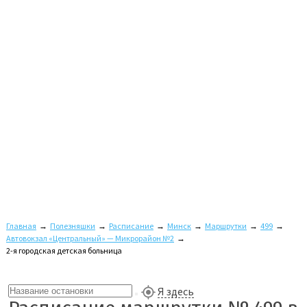
Главная
→
Полезняшки
→
Расписание
→
Минск
→
Маршрутки
→
499
→
Автовокзал «Центральный» — Микрорайон №2
→
2-я городская детская больница
Я здесь