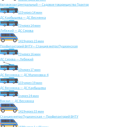
Автовокзал Центральный — Садовое товарищество Трактор
133
через 14 мин
ДС Карбышева — ДС Веснянка
73
через 14 мин
Лебяжий — ДС Серова
1419
через 15 мин
Профилакторий БНТУ— Станция метро Пушкинская
73
через 16 мин
ДС Серова — Лебяжий
10
через 17 мин
ДС Веснянка — ДС Малиновка-4
133
через 19 мин
ДС Веснянка — ДС Карбышева
1
через 24 мин
Вокзал — ДС Веснянка
1419
через 33 мин
Станция метро Пушкинская — Профилакторий БНТУ
1589
через 1 ч 03 мин