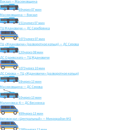
Вокзал — Масюковщина
69
через 07 мин
Масюковщина — Вокзал
151э
через 07 мин
ТЦ Ждановичи — ДС Серебрянка
1073
через 07 мин
ТЦ «Ждановичи» (разворотное кольцо) — ДС Серова
130
через 08 мин
ДС Одоевского — ТЦ Ждановичи
1073
через 10 мин
ДС Серова — ТЦ «Ждановичи» (разворотное кольцо)
28
через 13 мин
Масюковщина — ДС Серова
10
через 13 мин
Малиновка-4 — ДС Веснянка
499
через 13 мин
Автовокзал «Центральный» — Микрорайон №2
1589а
через 13 мин