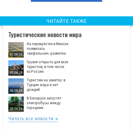
ЧИТАЙТЕ ТАКЖЕ
Туристические новости мира
На перекрёстке в Минске
появилась
«вафельная» разметка
07.08.26
Грузия открыта для всех
туристов, в том числе
из России
07.08.26
Туристам на заметку: в
Турции жара и нет
дождей
06.08.26
В Беларуси запустят
электробусы между
городами
06.08.26
Читать все новости