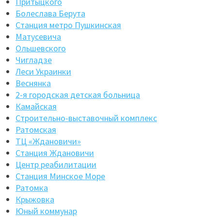
Притыцкого
Болеслава Берута
Станция метро Пушкинская
Матусевича
Ольшевского
Чигладзе
Леси Украинки
Веснянка
2-я городская детская больница
Камайская
Строительно-выставочный комплекс
Ратомская
ТЦ «Ждановичи»
Станция Ждановичи
Центр реабилитации
Станция Минское Море
Ратомка
Крыжовка
Юный коммунар