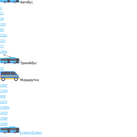
Автобус
1
11
28
130
69
151э
133
73
190э
Тролейбус
10
Маршрутка
1097
1109
499
1073
1589а
1419
1589
1564
1
через 02 мин