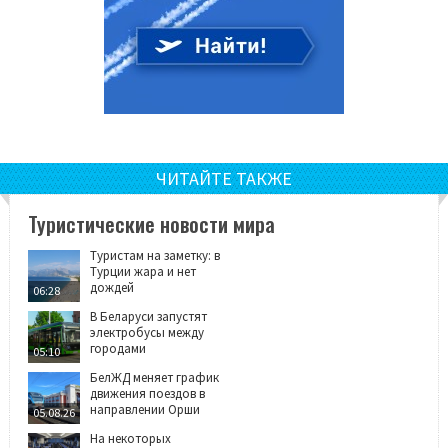
ЧИТАЙТЕ ТАКЖЕ
Туристические новости мира
Туристам на заметку: в
Турции жара и нет
дождей
06:28
В Беларуси запустят
электробусы между
городами
05:10
БелЖД меняет график
движения поездов в
направлении Орши
05.08.26
На некоторых