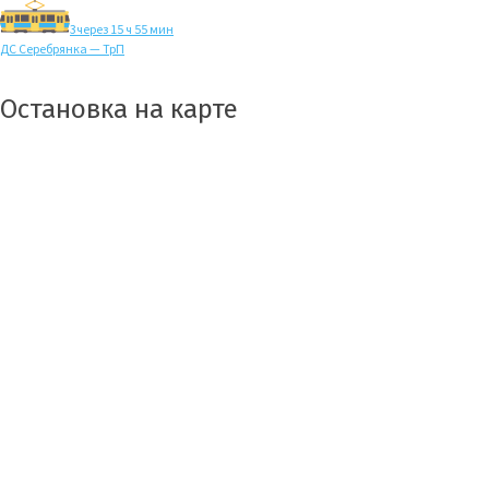
3
через 15 ч 55 мин
ДС Серебрянка — ТрП
Остановка на карте