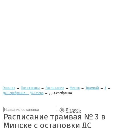
Главная
→
Полезняшки
→
Расписание
→
Минск
→
Трамвай
→
3
→
ДС Серебрянка — ДС Озеро
→
ДС Серебрянка
Я здесь
Расписание трамвая № 3 в
Минске с остановки ДС