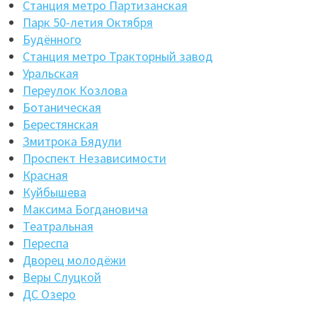
Станция метро Партизанская
Парк 50-летия Октября
Будённого
Станция метро Тракторный завод
Уральская
Переулок Козлова
Ботаническая
Берестянская
Змитрока Бядули
Проспект Независимости
Красная
Куйбышева
Максима Богдановича
Театральная
Переспа
Дворец молодёжи
Веры Слуцкой
ДС Озеро