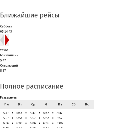
Ближайшие рейсы
Суббота
05:14:43
Уехал
Ближайший
5:47
Следующий
5:57
Полное расписание
Развернуть
Пн
Вт
Ср
Чт
Пт
Сб
Вс
5:47
5:47
5:47
5:47
5:47
5:57
5:57
5:57
5:57
5:57
6:06
6:06
6:06
6:06
6:06