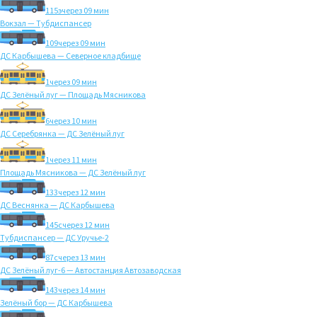
115э
через 09 мин
Вокзал — Тубдиспансер
109
через 09 мин
ДС Карбышева — Северное кладбище
1
через 09 мин
ДС Зелёный луг — Площадь Мясникова
6
через 10 мин
ДС Серебрянка — ДС Зелёный луг
1
через 11 мин
Площадь Мясникова — ДС Зелёный луг
133
через 12 мин
ДС Веснянка — ДС Карбышева
145с
через 12 мин
Тубдиспансер — ДС Уручье-2
87с
через 13 мин
ДС Зелёный луг-6 — Автостанция Автозаводская
143
через 14 мин
Зелёный бор — ДС Карбышева