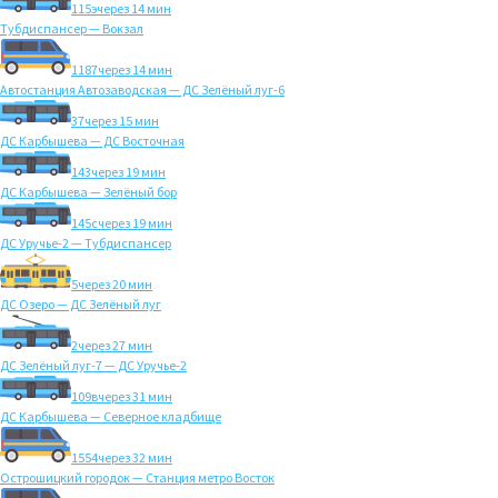
115э
через 14 мин
Тубдиспансер — Вокзал
1187
через 14 мин
Автостанция Автозаводская — ДС Зелёный луг-6
37
через 15 мин
ДС Карбышева — ДС Восточная
143
через 19 мин
ДС Карбышева — Зелёный бор
145с
через 19 мин
ДС Уручье-2 — Тубдиспансер
5
через 20 мин
ДС Озеро — ДС Зелёный луг
2
через 27 мин
ДС Зелёный луг-7 — ДС Уручье-2
109в
через 31 мин
ДС Карбышева — Северное кладбище
1554
через 32 мин
Острошицкий городок — Станция метро Восток