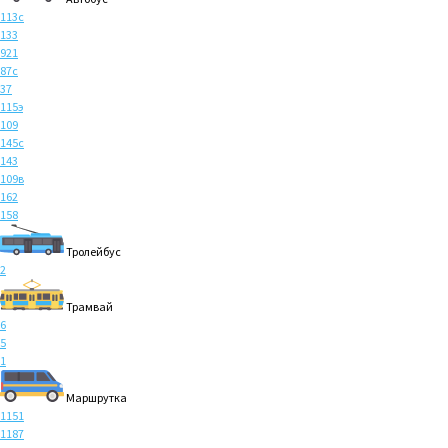
113с
133
921
87с
37
115э
109
145с
143
109в
162
158
Тролейбус
2
Трамвай
6
5
1
Маршрутка
1151
1187