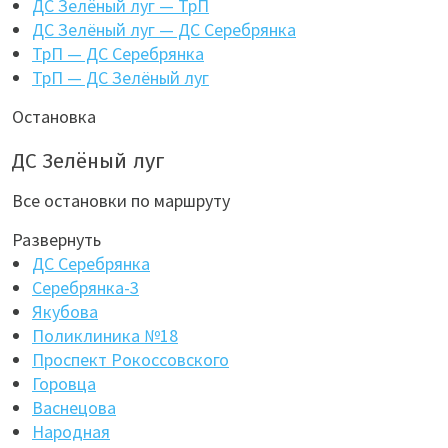
ДС Зелёный луг — ТрП
ДС Зелёный луг — ДС Серебрянка
ТрП — ДС Серебрянка
ТрП — ДС Зелёный луг
Остановка
ДС Зелёный луг
Все остановки по маршруту
Развернуть
ДС Серебрянка
Серебрянка-3
Якубова
Поликлиника №18
Проспект Рокоссовского
Горовца
Васнецова
Народная