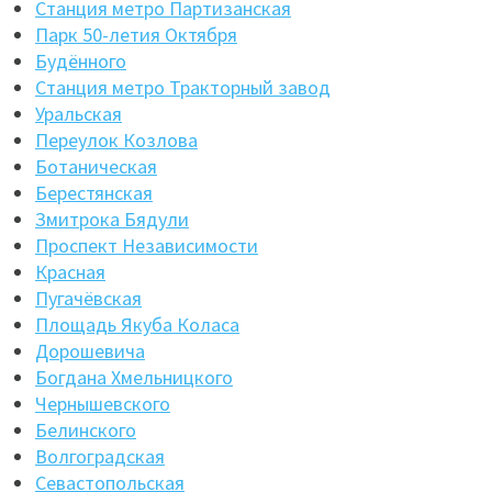
Станция метро Партизанская
Парк 50-летия Октября
Будённого
Станция метро Тракторный завод
Уральская
Переулок Козлова
Ботаническая
Берестянская
Змитрока Бядули
Проспект Независимости
Красная
Пугачёвская
Площадь Якуба Коласа
Дорошевича
Богдана Хмельницкого
Чернышевского
Белинского
Волгоградская
Севастопольская