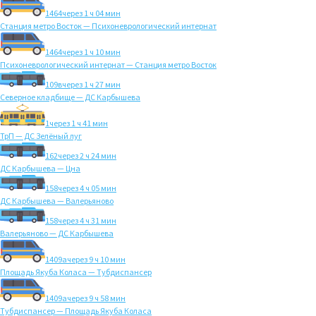
1464
через 1 ч 04 мин
Станция метро Восток — Психоневрологический интернат
1464
через 1 ч 10 мин
Психоневрологический интернат — Станция метро Восток
109в
через 1 ч 27 мин
Северное кладбище — ДС Карбышева
1
через 1 ч 41 мин
ТрП — ДС Зелёный луг
162
через 2 ч 24 мин
ДС Карбышева — Цна
158
через 4 ч 05 мин
ДС Карбышева — Валерьяново
158
через 4 ч 31 мин
Валерьяново — ДС Карбышева
1409а
через 9 ч 10 мин
Площадь Якуба Коласа — Тубдиспансер
1409а
через 9 ч 58 мин
Тубдиспансер — Площадь Якуба Коласа