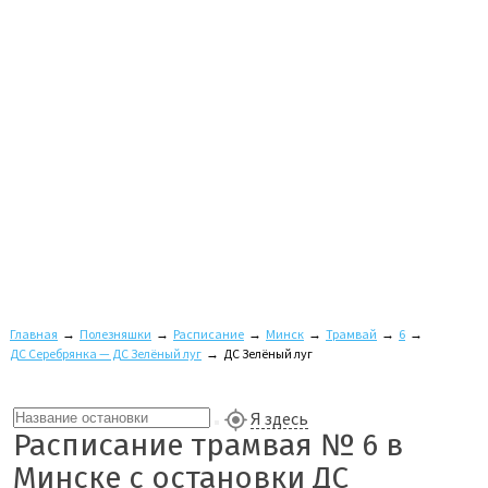
Главная
→
Полезняшки
→
Расписание
→
Минск
→
Трамвай
→
6
→
ДС Серебрянка — ДС Зелёный луг
→
ДС Зелёный луг
Я здесь
Расписание трамвая № 6 в
Минске с остановки ДС