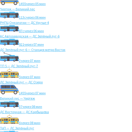
1455
через 05 мин
Чертяж — Великий лес
113с
через 06 мин
РНПЦ Онкологии — ДС Уручье-4
87с
через 06 мин
АС Автозаводская — ДС Зелёный луг-6
921
через 07 мин
ДС Зелёный луг-6 — Станция метро Восток
2
через 07 мин
ТП 5 — ДС Зелёный луг-7
5
через 07 мин
ДС Зелёный луг — ДС Озеро
1455
через 07 мин
Великий лес — Чертяж
37
через 08 мин
ДС Восточная — ДС Карбышева
6
через 08 мин
ТрП — ДС Зелёный луг