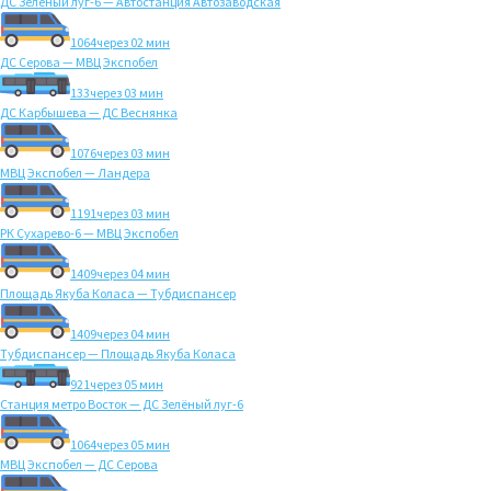
ДС Зелёный луг-6 — Автостанция Автозаводская
1064
через 02 мин
ДС Серова — МВЦ Экспобел
133
через 03 мин
ДС Карбышева — ДС Веснянка
1076
через 03 мин
МВЦ Экспобел — Ландера
1191
через 03 мин
РК Сухарево-6 — МВЦ Экспобел
1409
через 04 мин
Площадь Якуба Коласа — Тубдиспансер
1409
через 04 мин
Тубдиспансер — Площадь Якуба Коласа
921
через 05 мин
Станция метро Восток — ДС Зелёный луг-6
1064
через 05 мин
МВЦ Экспобел — ДС Серова