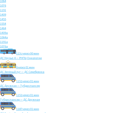
1064
1076
1191
1409
1455
1554
1464
1409а
1064а
1191а
1076а
113с
через 00 мин
ДС Уручье-4 — РНПЦ Онкологии
6
через 01 мин
ДС Зелёный луг — ДС Серебрянка
1151
через 01 мин
ДС Дружная — Тубдиспансер
1151
через 01 мин
Тубдиспансер — ДС Дружная
1187
через 01 мин