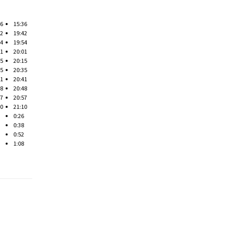
36
15:36
42
19:42
54
19:54
01
20:01
15
20:15
35
20:35
41
20:41
48
20:48
57
20:57
10
21:10
0:26
0:38
0:52
1:08