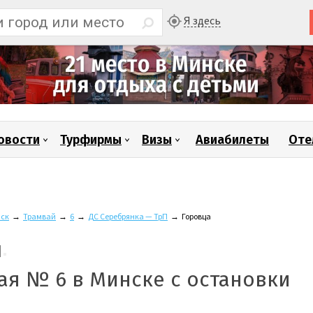
Я здесь
овости
Турфирмы
Визы
Авиабилеты
Оте
ск
→
Трамвай
→
6
→
ДС Серебрянка — ТрП
→
Горовца
ая № 6 в Минске с остановки