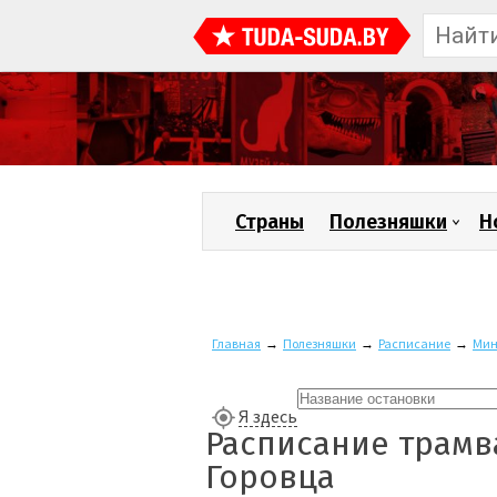
Страны
Полезняшки
Н
Главная
→
Полезняшки
→
Расписание
→
Мин
Я здесь
Расписание трамв
Горовца