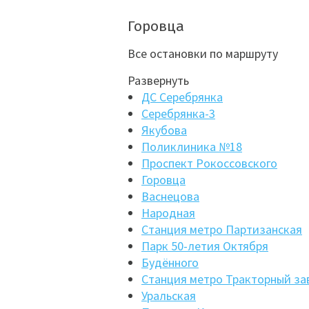
Горовца
Все остановки по маршруту
Развернуть
ДС Серебрянка
Серебрянка-3
Якубова
Поликлиника №18
Проспект Рокоссовского
Горовца
Васнецова
Народная
Станция метро Партизанская
Парк 50-летия Октября
Будённого
Станция метро Тракторный за
Уральская