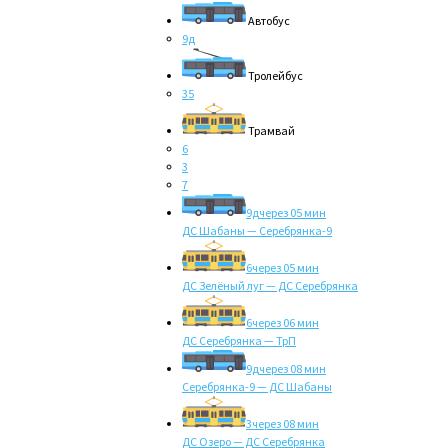
Автобус
9д
Тролейбус
35
Трамвай
6
3
7
9д
через 05 мин
ДС Шабаны — Серебрянка-9
6
через 05 мин
ДС Зелёный луг — ДС Серебрянка
6
через 06 мин
ДС Серебрянка — ТрП
9д
через 08 мин
Серебрянка-9 — ДС Шабаны
3
через 08 мин
ДС Озеро — ДС Серебрянка