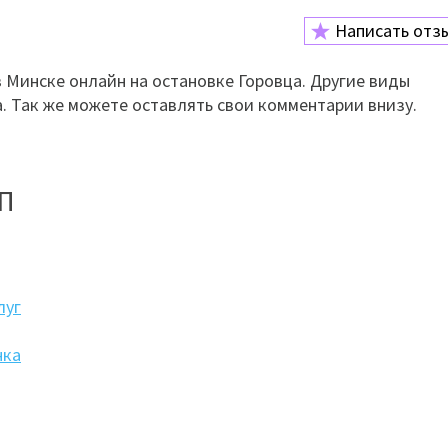
Написать отз
 Минске онлайн на остановке Горовца. Другие виды
а. Так же можете оставлять свои комментарии внизу.
рП
луг
нка