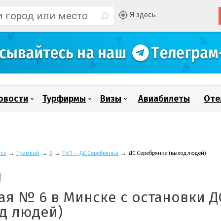
Я здесь
овости
Турфирмы
Визы
Авиабилеты
Оте
ск
→
Трамвай
→
6
→
ТрП — ДС Серебрянка
→
ДС Серебрянка (выход людей)
ая № 6 в Минске с остановки Д
д людей)