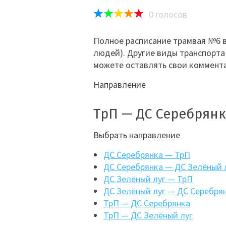
0
голосов
Полное расписание трамвая №6 в
людей). Другие виды транспорта
можете оставлять свои коммента
Направление
ТрП — ДС Серебрян
Выбрать направление
ДС Серебрянка — ТрП
ДС Серебрянка — ДС Зелёный 
ДС Зелёный луг — ТрП
ДС Зелёный луг — ДС Серебря
ТрП — ДС Серебрянка
ТрП — ДС Зелёный луг