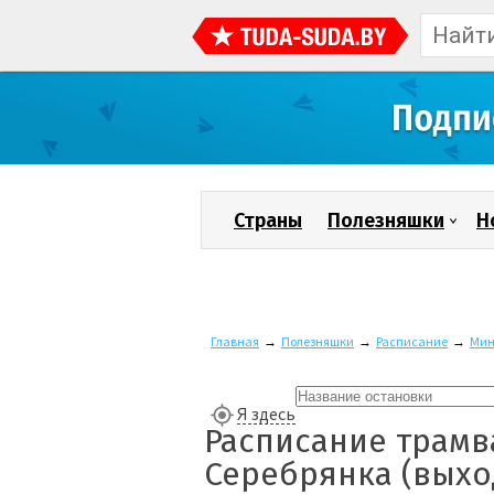
Страны
Полезняшки
Н
Главная
→
Полезняшки
→
Расписание
→
Мин
Я здесь
Расписание трамв
Серебрянка (выхо