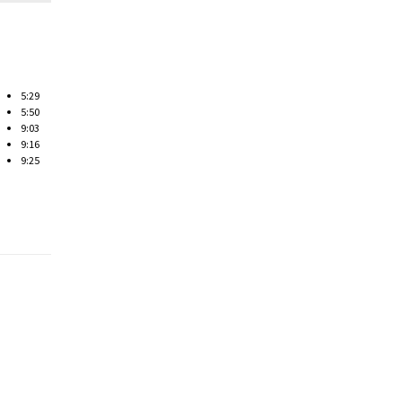
5:29
5:50
9:03
9:16
9:25