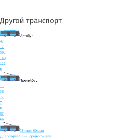
Другой транспорт
Автобус
42
17
50с
140
121
8
Тролейбус
13
38
77
7
8
57
66
13
через 00 мин
ДС Сухарево-5 — Городской вал