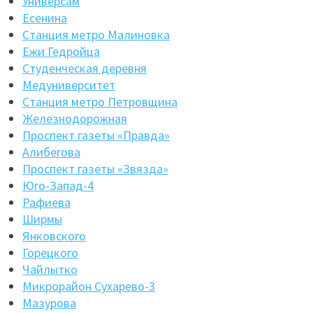
Универсам
Есенина
Станция метро Малиновка
Ежи Гедройца
Студенческая деревня
Медуниверситет
Станция метро Петровщина
Железнодорожная
Проспект газеты «Правда»
Алибегова
Проспект газеты «Звязда»
Юго-Запад-4
Рафиева
Ширмы
Янковского
Горецкого
Чайлытко
Микрорайон Сухарево-3
Мазурова