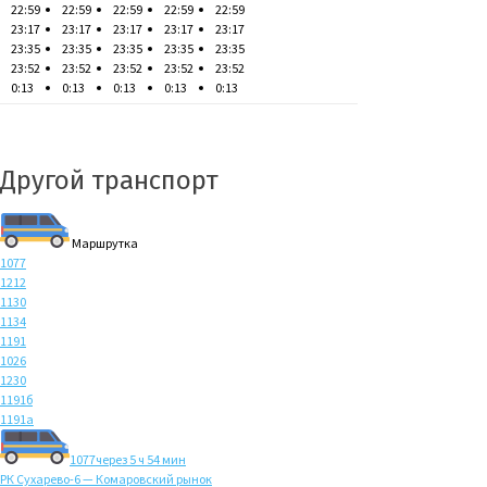
22:59
22:59
22:59
22:59
22:59
23:17
23:17
23:17
23:17
23:17
23:35
23:35
23:35
23:35
23:35
23:52
23:52
23:52
23:52
23:52
0:13
0:13
0:13
0:13
0:13
Другой транспорт
Маршрутка
1077
1212
1130
1134
1191
1026
1230
1191б
1191а
1077
через 5 ч 54 мин
РК Сухарево-6 — Комаровский рынок