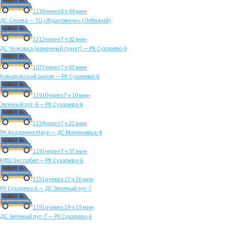
1130
через 6 ч 44 мин
ДС Серова — ТЦ «Ждановичи» (Лебяжий)
1212
через 7 ч 02 мин
ДС Чижовка (конечный пункт) — РК Сухарево-6
1077
через 7 ч 05 мин
Комаровский рынок — РК Сухарево-6
1191б
через 7 ч 10 мин
Зелёный луг-6 — РК Сухарево-6
1134
через 7 ч 22 мин
РК Академия Наук — ДС Малиновка-4
1191
через 7 ч 57 мин
МВЦ Экспобел — РК Сухарево-6
1191а
через 17 ч 36 мин
РК Сухарево-6 — ДС Зелёный луг-7
1191а
через 19 ч 19 мин
ДС Зелёный луг-7 — РК Сухарево-6