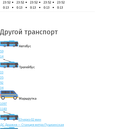
23:52
23:52
23:52
23:52
23:52
0:13
0:13
0:13
0:13
0:13
Другой транспорт
Автобус
59
14
Тролейбус
33
35
92
34
Маршрутка
1097
1183
33
через 02 мин
ДС Дражня — Станция метро Пушкинская