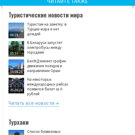
ЧИТАЙТЕ ТАКЖЕ
Туристические новости мира
Туристам на заметку: в
Турции жара и нет
дождей
06:28
В Беларуси запустят
электробусы между
городами
05:10
БелЖД меняет график
движения поездов в
направлении Орши
05.08.26
На некоторых
международных рейсах
появился билет за 0
05.08.26
рублей
Читать все новости
Турхаки
Список безвизовых