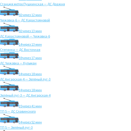
Станция метро Пушкинская — ДС Дражня
92
через 12 мин
Чижовка-6 — ДС Карастояновой
92
через 13 мин
ДС Карастояновой — Чижовка-6
14
через 13 мин
Степянка — ДС Восточная
59
через 17 мин
ДС Чижовка — Кульман
34
через 18 мин
ДС Ангарская-4 — Зелёный луг-3
34
через 18 мин
Зелёный луг-3 — ДС Ангарская-4
35
через 41 мин
ТП 5 — ДС Славинского
34
через 52 мин
ТП 5 — Зелёный луг-3