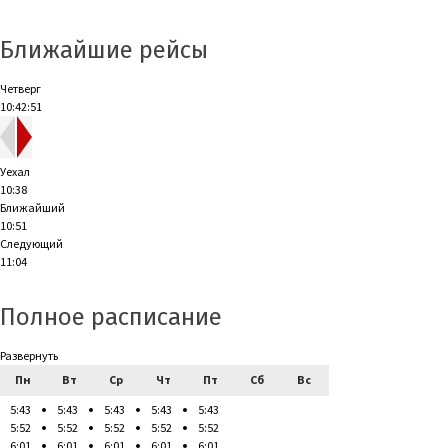
Ближайшие рейсы
Четверг
10:42:52
Уехал
10:38
Ближайший
10:51
Следующий
11:04
Полное расписание
Развернуть
Пн
Вт
Ср
Чт
Пт
Сб
Вс
5:43
5:43
5:43
5:43
5:43
5:52
5:52
5:52
5:52
5:52
6:01
6:01
6:01
6:01
6:01