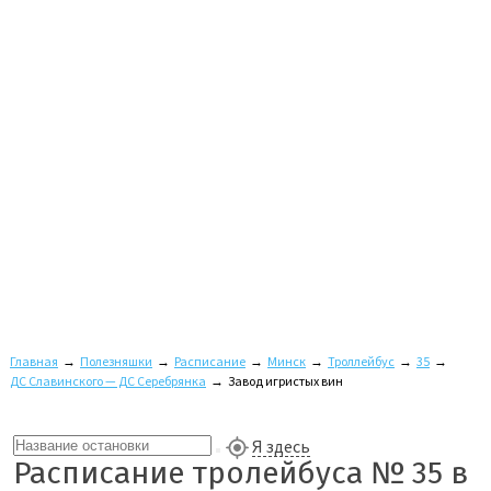
Главная
→
Полезняшки
→
Расписание
→
Минск
→
Троллейбус
→
35
→
ДС Славинского — ДС Серебрянка
→
Завод игристых вин
Я здесь
Расписание тролейбуса № 35 в