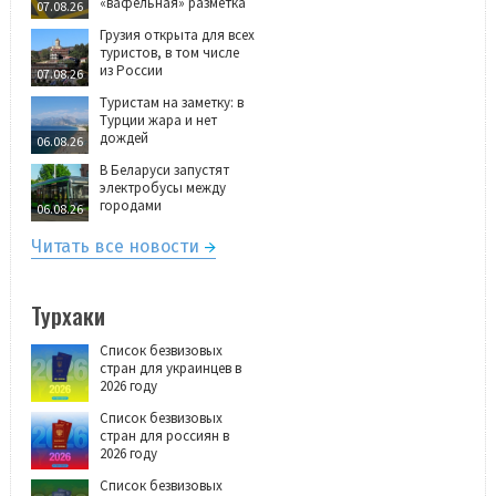
«вафельная» разметка
07.08.26
Грузия открыта для всех
туристов, в том числе
из России
07.08.26
Туристам на заметку: в
Турции жара и нет
дождей
06.08.26
В Беларуси запустят
электробусы между
городами
06.08.26
Читать все новости
Турхаки
Список безвизовых
стран для украинцев в
2026 году
Список безвизовых
стран для россиян в
2026 году
Список безвизовых