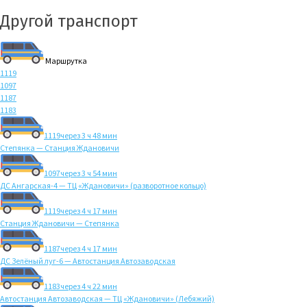
Другой транспорт
Маршрутка
1119
1097
1187
1183
1119
через 3 ч 48 мин
Степянка — Станция Ждановичи
1097
через 3 ч 54 мин
ДС Ангарская-4 — ТЦ «Ждановичи» (разворотное кольцо)
1119
через 4 ч 17 мин
Станция Ждановичи — Степянка
1187
через 4 ч 17 мин
ДС Зелёный луг-6 — Автостанция Автозаводская
1183
через 4 ч 22 мин
Автостанция Автозаводская — ТЦ «Ждановичи» (Лебяжий)