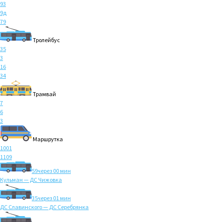
93
9д
79
Тролейбус
35
3
16
34
Трамвай
7
6
3
Маршрутка
1001
1109
59
через 00 мин
Кульман — ДС Чижовка
35
через 01 мин
ДС Славинского — ДС Серебрянка