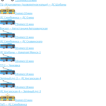
1109
через 09 мин
ТЦ «Ждановичи» (разворотное кольцо) — ДС Шабаны
3
через 10 мин
ДС Серебрянка — ДС Озеро
79
через 11 мин
Вокзал — Автостанция Автозаводская
35
через 11 мин
ДС Серебрянка — ДС Славинского
93
через 12 мин
ДС Шабаны — Аэропорт Минск-1
16
через 12 мин
ТП 2 — Чижовка
34
через 14 мин
Зелёный луг-3 — ДС Ангарская-4
34
через 18 мин
ДС Ангарская-4 — Зелёный луг-3
6
через 22 мин
ТрП — ДС Серебрянка