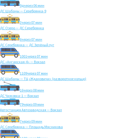
9д
через 06 мин
ДС Шабаны — Серебрянка-9
3
через 07 мин
ДС Озеро — ДС Серебрянка
6
через 07 мин
ДС Серебрянка — ДС Зелёный луг
1001
через 07 мин
ДС «Ангарская-4» — Вокзал
1109
через 07 мин
ДС Шабаны — ТЦ «Ждановичи» (разворотное кольцо)
16
через 08 мин
ДС Чижовка-1 — Вокзал
79
через 09 мин
Автостанция Автозаводская — Вокзал
7
через 09 мин
ДС Серебрянка — Площадь Мясникова