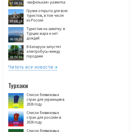
«вафельная» разметка
07.08.26
Грузия открыта для всех
туристов, в том числе
из России
07.08.26
Туристам на заметку: в
Турции жара и нет
дождей
06.08.26
В Беларуси запустят
электробусы между
городами
06.08.26
Читать все новости
Турхаки
Список безвизовых
стран для украинцев в
2026 году
Список безвизовых
стран для россиян в
2026 году
Список безвизовых