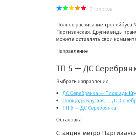
0
голосов
Полное расписание тролейбуса №
Партизанская. Другие виды тран
можете оставлять свои коммента
Направление
ТП 5 — ДС Серебрян
Выбрать направление
ДС Серебрянка — Площадь Кр
Площадь Круглая — ДС Сереб
ТП 5 — ДС Серебрянка
Остановка
Станция метро Партизанс