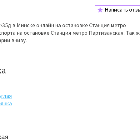
Написать отз
35д в Минске онлайн на остановке Станция метро
спорта на остановке Станция метро Партизанская. Так ж
рии внизу.
ка
углая
рянка
кая