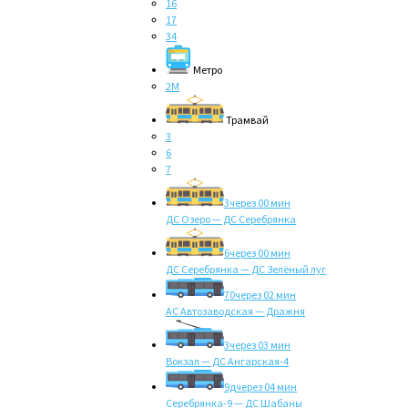
16
17
34
Метро
2M
Трамвай
3
6
7
3
через 00 мин
ДС Озеро — ДС Серебрянка
6
через 00 мин
ДС Серебрянка — ДС Зелёный луг
70
через 02 мин
АС Автозаводская — Дражня
3
через 03 мин
Вокзал — ДС Ангарская-4
9д
через 04 мин
Серебрянка-9 — ДС Шабаны