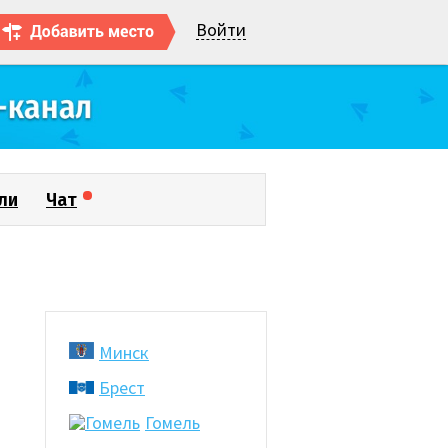
Войти
ли
Чат
Минск
Брест
Гомель