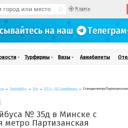
Я здесь
овости
Турфирмы
Визы
Авиабилеты
Оте
ск
→
Троллейбус
→
35д
→
ТП 5 — ДС Серебрянка
→
Станция метро Партизанская
йбуса № 35д в Минске с
я метро Партизанская