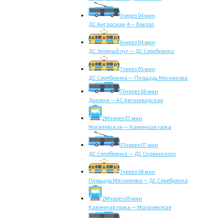
3
через 04 мин
ДС Ангарская-4 — Вокзал
6
через 04 мин
ДС Зелёный луг — ДС Серебрянка
7
через 05 мин
ДС Серебрянка — Площадь Мясникова
70
через 06 мин
Дражня — АС Автозаводская
2M
через 07 мин
Могилёвская — Каменная горка
35
через 07 мин
ДС Серебрянка — ДС Славинского
7
через 08 мин
Площадь Мясникова — ДС Серебрянка
2M
через 09 мин
Каменная горка — Могилёвская