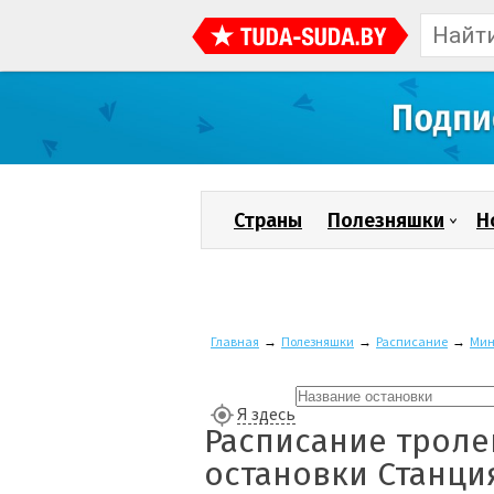
Страны
Полезняшки
Н
Главная
→
Полезняшки
→
Расписание
→
Мин
Я здесь
Расписание троле
остановки Станци