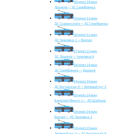
56
через 10 мин
Дражня — ДС Серебрянка
35
через 11 мин
ДС Славинского — ДС Серебрянка
16
через 11 мин
ДС Чижовка-1 — Вокзал
17
через 13 мин
ДС Дражня — Чижовка-6
56
через 14 мин
ДС Серебрянка — Дражня
34
через 14 мин
ДС Ангарская-4 — Зелёный луг-3
93
через 14 мин
Аэропорт Минск-1 — ДС Шабаны
16
через 14 мин
Вокзал — ДС Чижовка-1
34
через 15 мин
Зелёный луг-3 — ДС Ангарская-4