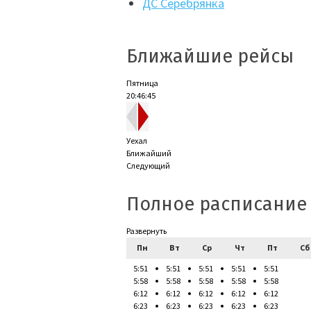
ДС Серебрянка
Ближайшие рейсы
Пятница
20:46:46
Уехал
Ближайший
Следующий
Полное расписание
Развернуть
Пн
Вт
Ср
Чт
Пт
Сб
5:51
5:51
5:51
5:51
5:51
5:58
5:58
5:58
5:58
5:58
6:12
6:12
6:12
6:12
6:12
6:23
6:23
6:23
6:23
6:23