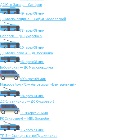
ДС Юго-Запад — Сапёров
49
через 08 мин
ДС Масюковщина — Софьи Ковалевской
77
через 08 мин
Саперов — ДС Сухарево-5
10
через 08 мин
ДС Малиновка-4 — ДС Веснянка
46
через 08 мин
Бобруйская — ДС Масюковщина
499
через 09 мин
Микрорайон №2 — Автовокзал «Центральный»
38
через 14 мин
ДС Славинского — ДС Сухарево-5
1191
через 21 мин
РК Сухарево-6 — МВЦ Экспобел
33
через 23 мин
ТП 5 — Станция метро Пушкинская