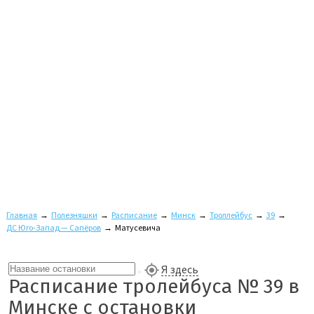
Главная
→
Полезняшки
→
Расписание
→
Минск
→
Троллейбус
→
39
→
ДС Юго-Запад — Сапёров
→
Матусевича
Я здесь
Расписание тролейбуса № 39 в
Минске с остановки