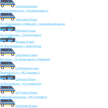
1134
через 26 мин
РК Академия Наук — ДС Малиновка-4
1412
через 29 мин
ТЦ «Ждановичи» (Лебяжий) — Комаровский рынок
130
через 31 мин
ДС Одоевского — ТЦ Ждановичи
46
через 32 мин
ДС Масюковщина — Бобруйская
1002
через 32 мин
Виталюр — ТЦ «Ждановичи» (Лебяжий)
1191б
через 37 мин
Зелёный луг-6 — РК Сухарево-6
130
через 38 мин
ТЦ Ждановичи — ДС Одоевского
1077
через 38 мин
Комаровский рынок — РК Сухарево-6
1419
через 42 мин