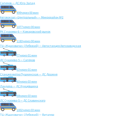
Саперов — ДС Юго-Запад
499
через 00 мин
Автовокзал «Центральный» — Микрорайон №2
1077
через 00 мин
РК Сухарево-6 — Комаровский рынок
1183
через 00 мин
ТЦ «Ждановичи» (Лебяжий) — Автостанция Автозаводская
77
через 01 мин
ДС Сухарево-5 — Сапёров
33
через 01 мин
Станция метро Пушкинская — ДС Дражня
40
через 03 мин
Ландера — ДС Кунцевщина
38
через 03 мин
ДС Сухарево-5 — ДС Славинского
1002
через 03 мин
ТЦ «Ждановичи» (Лебяжий) — Виталюр