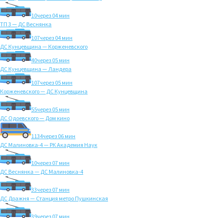
10
через 04 мин
ТП 3 — ДС Веснянка
107
через 04 мин
ДС Кунцевщина — Корженевского
40
через 05 мин
ДС Кунцевщина — Ландера
107
через 05 мин
Корженевского — ДС Кунцевщина
55
через 05 мин
ДС Одоевского — Дом кино
1134
через 06 мин
ДС Малиновка-4 — РК Академия Наук
10
через 07 мин
ДС Веснянка — ДС Малиновка-4
33
через 07 мин
ДС Дражня — Станция метро Пушкинская
39
через 07 мин