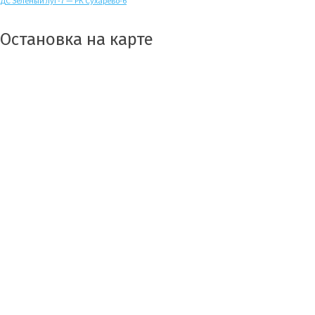
ДС Зелёный луг-7 — РК Сухарево-6
Остановка на карте