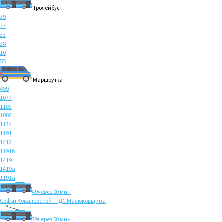
Тролейбус
39
77
33
38
10
55
Маршрутка
499
1077
1183
1002
1134
1191
1412
1191б
1419
1419а
1191а
49
через 00 мин
Софьи Ковалевской — ДС Масюковщина
39
через 00 мин