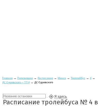
Главная
→
Полезняшки
→
Расписание
→
Минск
→
Троллейбус
→
4
→
ДС Одоевского — ТП 4
→
ДС Одоевского
Я здесь
Расписание тролейбуса № 4 в