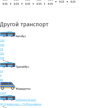
0:23
0:23
0:35
0:35
0:35
0:35
0:35
Другой транспорт
Автобус
130
101
28
50с
163
Тролейбус
31
4
68
Маршрутка
1134
130
через 01 мин
ДС Одоевского — ТЦ Ждановичи