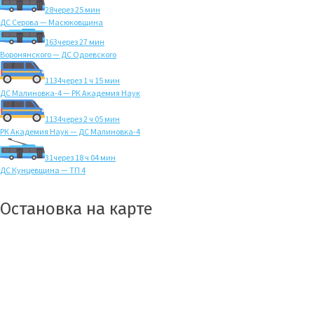
28
через 25 мин
ДС Серова — Масюковщина
163
через 27 мин
Воронянского — ДС Одоевского
1134
через 1 ч 15 мин
ДС Малиновка-4 — РК Академия Наук
1134
через 2 ч 05 мин
РК Академия Наук — ДС Малиновка-4
31
через 18 ч 04 мин
ДС Кунцевщина — ТП 4
Остановка на карте