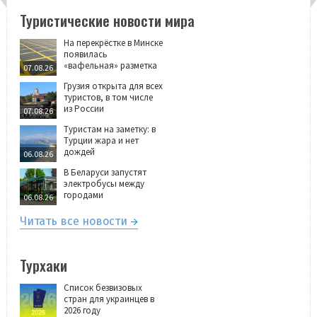
Туристические новости мира
На перекрёстке в Минске
появилась
«вафельная» разметка
07.08.26
Грузия открыта для всех
туристов, в том числе
из России
07.08.26
Туристам на заметку: в
Турции жара и нет
дождей
06.08.26
В Беларуси запустят
электробусы между
городами
06.08.26
Читать все новости
Турхаки
Список безвизовых
стран для украинцев в
2026 году