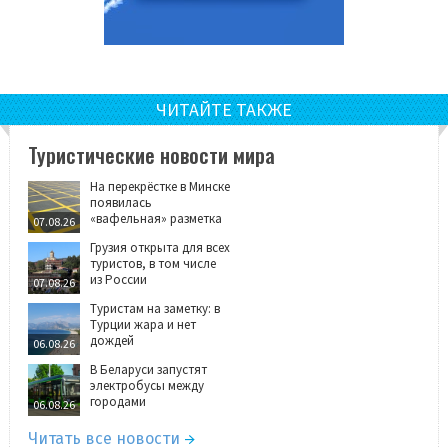
ЧИТАЙТЕ ТАКЖЕ
Туристические новости мира
На перекрёстке в Минске
появилась
«вафельная» разметка
07.08.26
Грузия открыта для всех
туристов, в том числе
из России
07.08.26
Туристам на заметку: в
Турции жара и нет
дождей
06.08.26
В Беларуси запустят
электробусы между
городами
06.08.26
Читать все новости