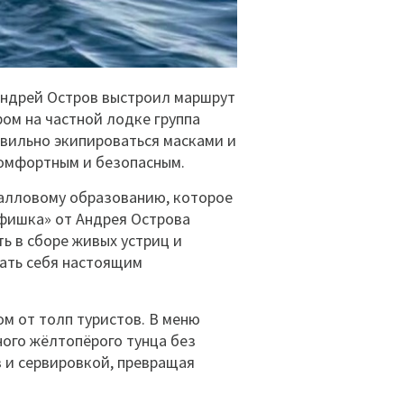
Андрей Остров выстроил маршрут
ром на частной лодке группа
авильно экипироваться масками и
омфортным и безопасным.
ралловому образованию, которое
«фишка» от Андрея Острова
ь в сборе живых устриц и
вать себя настоящим
м от толп туристов. В меню
ного жёлтопёрого тунца без
в и сервировкой, превращая