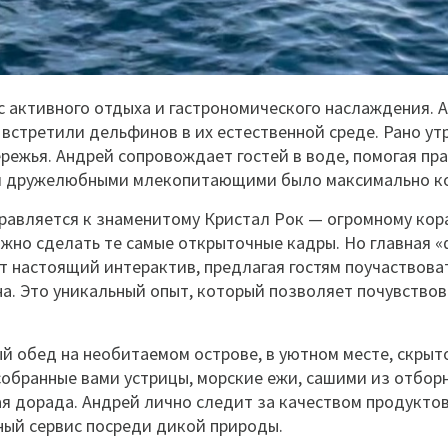
 активного отдыха и гастрономического наслаждения. 
 встретили дельфинов в их естественной среде. Рано ут
ережья. Андрей сопровождает гостей в воде, помогая пр
ими дружелюбными млекопитающими было максимально к
правляется к знаменитому Кристал Рок — огромному ко
ожно сделать те самые открыточные кадры. Но главная 
т настоящий интерактив, предлагая гостям поучаствоват
на. Это уникальный опыт, который позволяет почувство
 обед на необитаемом острове, в уютном месте, скрыто
обранные вами устрицы, морские ежи, сашими из отбор
ная дорада. Андрей лично следит за качеством продукто
ный сервис посреди дикой природы.