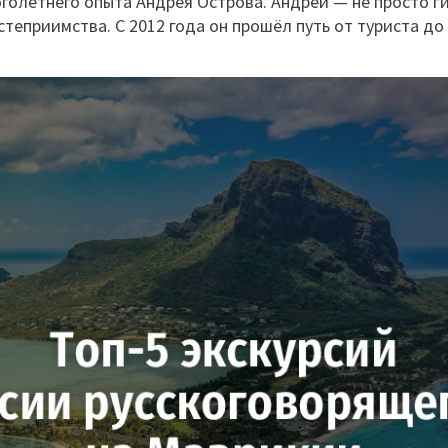
оголетнего опыта Андрея Острова. Андрей — не просто 
степриимства. С 2012 года он прошёл путь от туриста д