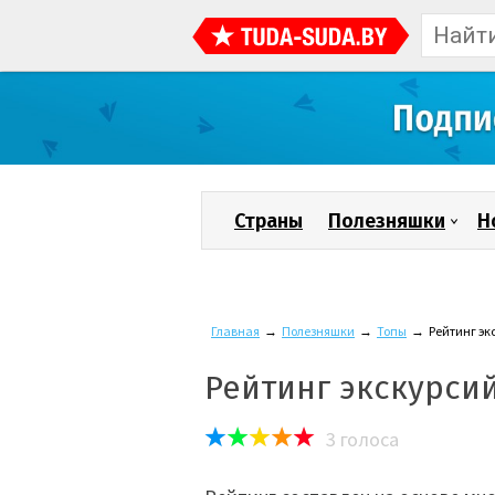
Страны
Полезняшки
Н
Главная
→
Полезняшки
→
Топы
→
Рейтинг эк
Рейтинг экскурси
3
голоса