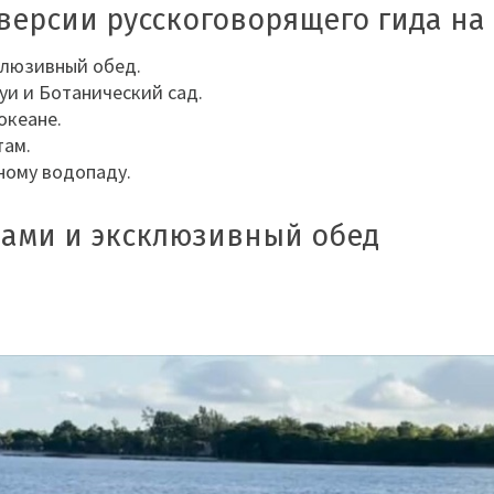
 версии русскоговорящего гида н
клюзивный обед.
уи и Ботанический сад.
океане.
там.
ному водопаду.
нами и эксклюзивный обед