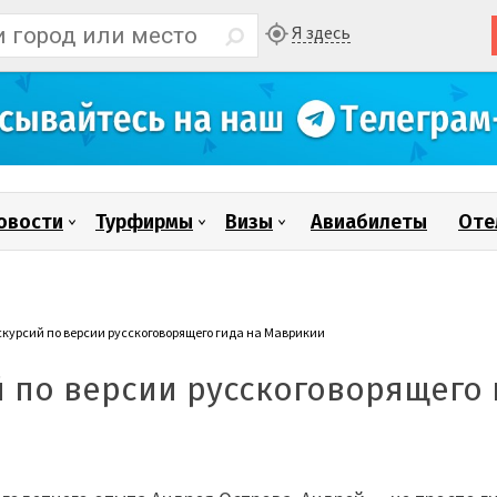
Я здесь
овости
Турфирмы
Визы
Авиабилеты
Оте
скурсий по версии русскоговорящего гида на Маврикии
й по версии русскоговорящего