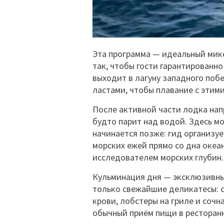
Эта программа — идеальный микс
так, чтобы гости гарантированно
выходит в лагуну западного поб
ластами, чтобы плавание с эт
После активной части лодка на
будто парит над водой. Здесь м
начинается позже: гид организуе
морских ежей прямо со дна океа
исследователем морских глубин.
Кульминация дня — эксклюзивный
только свежайшие деликатесы: с
крови, лобстеры на гриле и соч
обычный приём пищи в ресторан