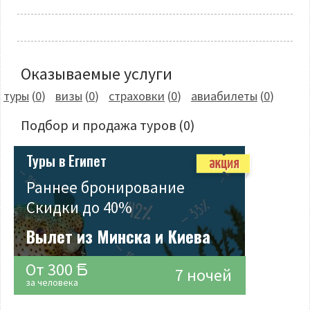
Оказываемые услуги
туры
(
0
)
визы
(
0
)
страховки
(
0
)
авиабилеты
(
0
)
Подбор и продажа туров
(0)
Туры в Египет
Раннее бронирование
Скидки до 40%
Вылет из Минска и Киева
От 300
7 ночей
за человека