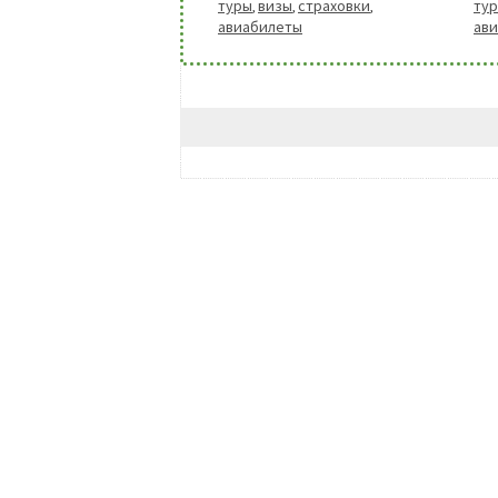
туры
визы
страховки
ту
,
,
,
авиабилеты
ав