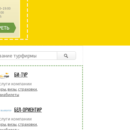
0–19:00
:00
й
БИ-ТУР
слуги компании
уры
визы
страховки
,
,
,
виабилеты
БЕЛ-ОРИЕНТИР
слуги компании
уры
визы
страховки
,
,
,
виабилеты