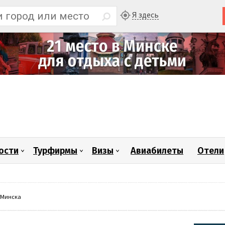
Я здесь
ости
Турфирмы
Визы
Авиабилеты
Отели
 Минска