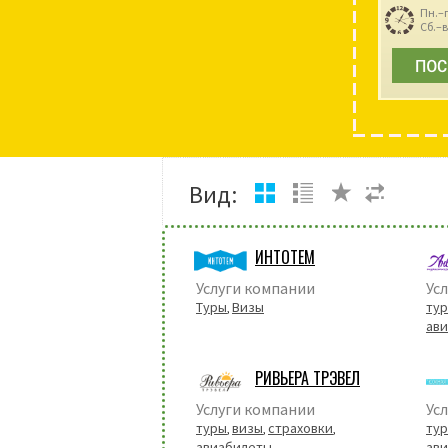
Пн.–п
Сб.–в
Вид:
ИНТОТЕМ
Услуги компании
Ус
Туры
Визы
ту
,
ав
РИВЬЕРА ТРЭВЕЛ
Услуги компании
Ус
туры
визы
страховки
ту
,
,
,
авиабилеты
ав