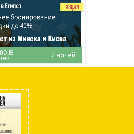
 в Египет
нее бронирование
дки до 40%
ет из Минска и Киева
300
7 ночей
овека
НА
ЕЛ
нии
аховки
,