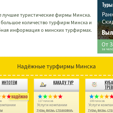
Туры
Ран
ые лучшие туристические фирмы Минска.
Ски
е большое количество турфирм Минска и
бная информация о минских турфирмах.
Выл
От 
за чел
Надёжные турфирмы Минска
ИНТОТЕМ
КАКАДУ ТУР
КУБА
ТРЕВ
надёжно
ов
117 голосов
100 голосов
компании
Услуги компании
Услуги компа
зы
туры
,
визы
,
страховки
,
туры
,
визы
,
стр