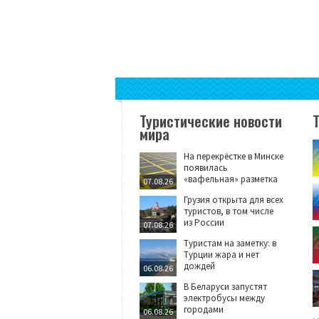
Туристические новости
мира
На перекрёстке в Минске
появилась
«вафельная» разметка
07.08.26
Грузия открыта для всех
туристов, в том числе
из России
07.08.26
Туристам на заметку: в
Турции жара и нет
дождей
06.08.26
В Беларуси запустят
электробусы между
городами
06.08.26