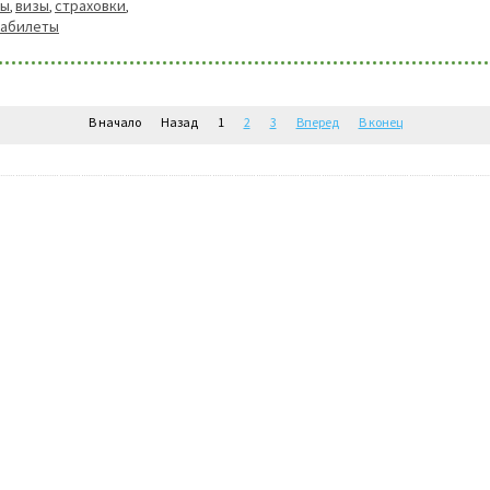
ры
визы
страховки
,
,
,
иабилеты
В начало
Назад
1
2
3
Вперед
В конец