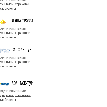
уры
визы
страховки
,
,
,
виабилеты
ДЮНА ТРЭВЕЛ
слуги компании
уры
визы
страховки
,
,
,
виабилеты
САПФИР-ТУР
слуги компании
уры
визы
страховки
,
,
,
виабилеты
АВАНТАЖ-ТУР
слуги компании
уры
визы
страховки
,
,
,
виабилеты