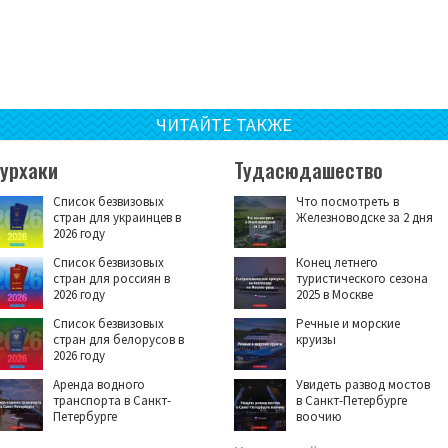
ЧИТАЙТЕ ТАКЖЕ
Турхаки
Тудасюдашество
Список безвизовых
Что посмотреть в
стран для украинцев в
Железноводске за 2 дня
2026 году
Список безвизовых
Конец летнего
стран для россиян в
туристического сезона
2026 году
2025 в Москве
Список безвизовых
Речные и морские
стран для белорусов в
круизы
2026 году
Аренда водного
Увидеть развод мостов
транспорта в Санкт-
в Санкт-Петербурге
Петербурге
воочию