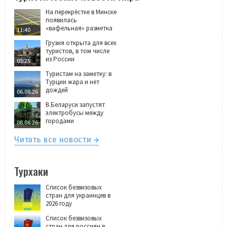
На перекрёстке в Минске
появилась
«вафельная» разметка
11:40
Грузия открыта для всех
туристов, в том числе
из России
05:25
Туристам на заметку: в
Турции жара и нет
дождей
06.08.26
В Беларуси запустят
электробусы между
городами
06.08.26
Читать все новости
Турхаки
Список безвизовых
стран для украинцев в
2026 году
Список безвизовых
стран для россиян в