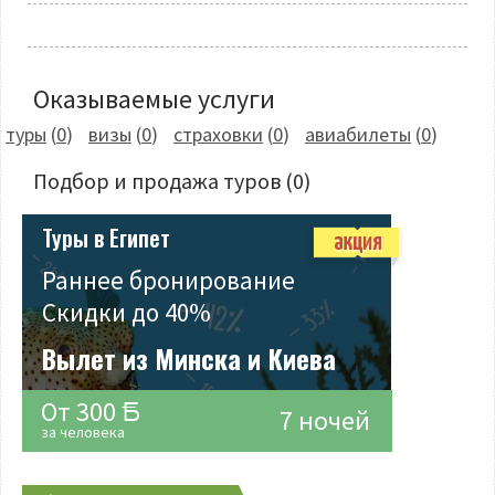
Оказываемые услуги
туры
(
0
)
визы
(
0
)
страховки
(
0
)
авиабилеты
(
0
)
Подбор и продажа туров
(0)
Туры в Египет
Раннее бронирование
Скидки до 40%
Вылет из Минска и Киева
От 300
7 ночей
за человека