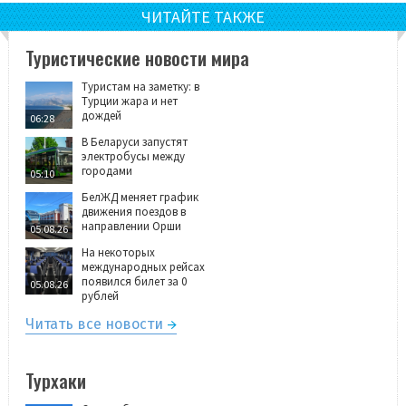
ЧИТАЙТЕ ТАКЖЕ
Туристические новости мира
Туристам на заметку: в
Турции жара и нет
дождей
06:28
В Беларуси запустят
электробусы между
городами
05:10
БелЖД меняет график
движения поездов в
направлении Орши
05.08.26
На некоторых
международных рейсах
появился билет за 0
05.08.26
рублей
Читать все новости
Турхаки