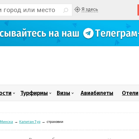
Я здесь
ости
Турфирмы
Визы
Авиабилеты
Отели
 Минска
→
Капитан Тур
→
страховки