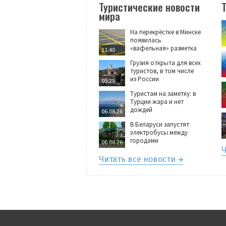
Туристические новости
мира
На перекрёстке в Минске
появилась
«вафельная» разметка
11:40
Грузия открыта для всех
туристов, в том числе
из России
05:25
Туристам на заметку: в
Турции жара и нет
дождей
06.08.26
В Беларуси запустят
электробусы между
городами
06.08.26
Ч
Читать все новости