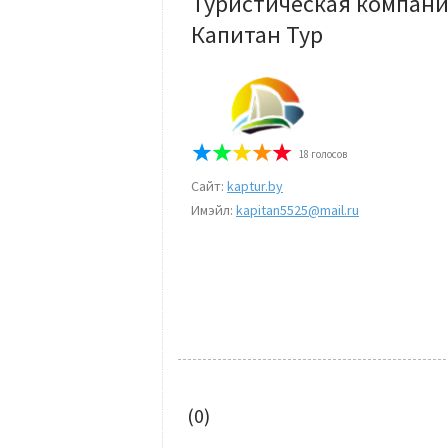
Туристическая компан
Капитан Тур
18
голосов
Сайт:
kaptur.by
Имэйл:
kapitan5525@mail.ru
(0)