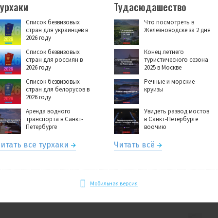
Турхаки
Тудасюдашество
Список безвизовых
Что посмотреть в
стран для украинцев в
Железноводске за 2 дня
2026 году
Список безвизовых
Конец летнего
стран для россиян в
туристического сезона
2026 году
2025 в Москве
Список безвизовых
Речные и морские
стран для белорусов в
круизы
2026 году
Аренда водного
Увидеть развод мостов
транспорта в Санкт-
в Санкт-Петербурге
Петербурге
воочию
итать все турхаки
Читать всё
Мобильная версия