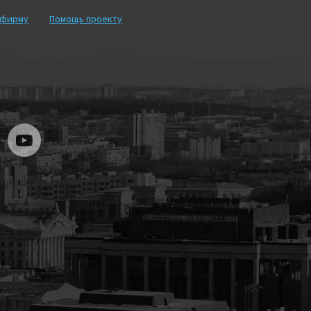
рфирму
Помощь проекту