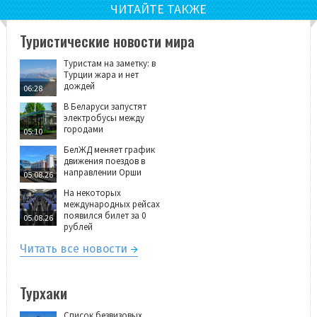
ЧИТАЙТЕ ТАКЖЕ
Туристические новости мира
Туристам на заметку: в
Турции жара и нет
дождей
06:28
В Беларуси запустят
электробусы между
городами
05:10
БелЖД меняет график
движения поездов в
направлении Орши
05.08.26
На некоторых
международных рейсах
появился билет за 0
05.08.26
рублей
Читать все новости
Турхаки
Список безвизовых