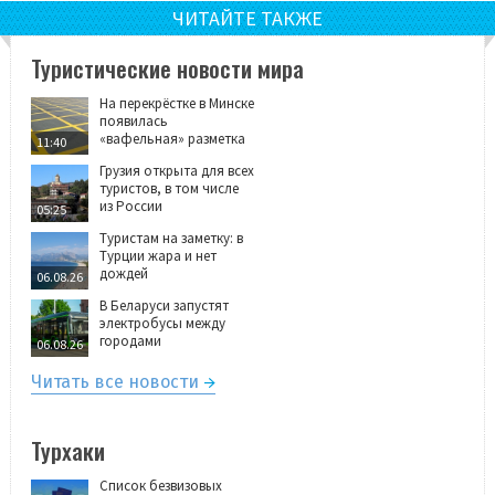
ЧИТАЙТЕ ТАКЖЕ
Туристические новости мира
На перекрёстке в Минске
появилась
«вафельная» разметка
11:40
Грузия открыта для всех
туристов, в том числе
из России
05:25
Туристам на заметку: в
Турции жара и нет
дождей
06.08.26
В Беларуси запустят
электробусы между
городами
06.08.26
Читать все новости
Турхаки
Список безвизовых