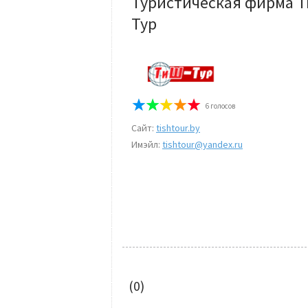
Туристическая фирма 
Тур
6
голосов
Сайт:
tishtour.by
Имэйл:
tishtour@yandex.ru
(0)