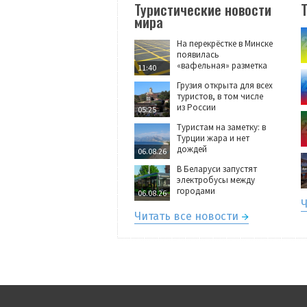
Туристические новости
мира
На перекрёстке в Минске
появилась
«вафельная» разметка
11:40
Грузия открыта для всех
туристов, в том числе
из России
05:25
Туристам на заметку: в
Турции жара и нет
дождей
06.08.26
В Беларуси запустят
электробусы между
городами
06.08.26
Ч
Читать все новости