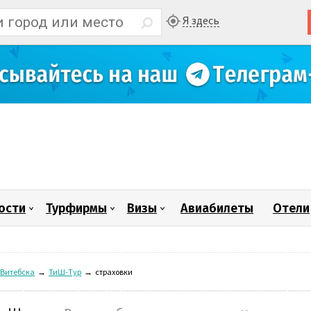
Я здесь
ости
Турфирмы
Визы
Авиабилеты
Отели
Витебска
→
ТиШ-Тур
→
страховки