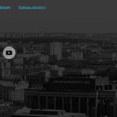
рфирму
Помощь проекту