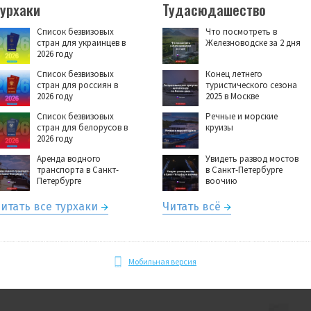
Турхаки
Тудасюдашество
Список безвизовых
Что посмотреть в
стран для украинцев в
Железноводске за 2 дня
2026 году
Список безвизовых
Конец летнего
стран для россиян в
туристического сезона
2026 году
2025 в Москве
Список безвизовых
Речные и морские
стран для белорусов в
круизы
2026 году
Аренда водного
Увидеть развод мостов
транспорта в Санкт-
в Санкт-Петербурге
Петербурге
воочию
итать все турхаки
Читать всё
Мобильная версия