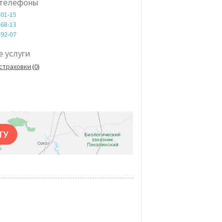
 телефоны
-01-15
-68-13
-92-07
 услуги
страховки
0
(
)