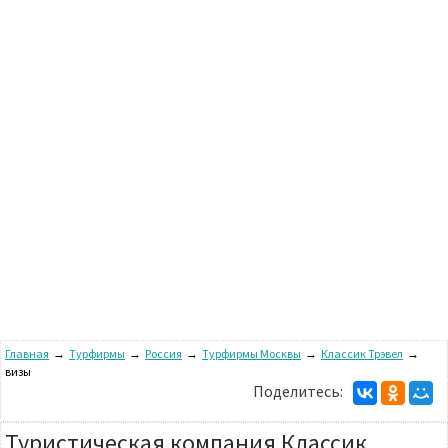
Главная
→
Турфирмы
→
Россия
→
Турфирмы Москвы
→
Классик Трэвел
→
визы
Поделитесь:
Туристическая компания Классик