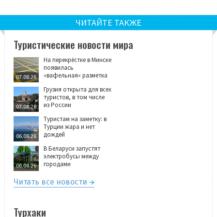
ЧИТАЙТЕ ТАКЖЕ
Туристические новости мира
На перекрёстке в Минске
появилась
«вафельная» разметка
07.08.26
Грузия открыта для всех
туристов, в том числе
из России
07.08.26
Туристам на заметку: в
Турции жара и нет
дождей
06.08.26
В Беларуси запустят
электробусы между
городами
06.08.26
Читать все новости
Турхаки