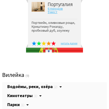
Португалия
6 городов
9 мест
Портвейн, оливковые рощи,
Криштиану Роналду,
пробковый дуб, азулежу
читать далее
Вилейка
(9)
Водоёмы, реки, озёра
(2)
Кинотеатры
(1)
Парки
(1)