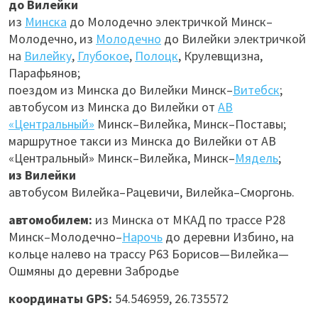
до Вилейки
из
Минска
до Молодечно электричкой Минск–
Молодечно, из
Молодечно
до Вилейки электричкой
на
Вилейку
,
Глубокое
,
Полоцк
, Крулевщизна,
Парафьянов;
поездом из Минска до Вилейки Минск–
Витебск
;
автобусом из Минска до Вилейки от
АВ
«Центральный»
Минск–Вилейка, Минск–Поставы;
маршрутное такси из Минска до Вилейки от АВ
«Центральный» Минск–Вилейка, Минск–
Мядель
;
из Вилейки
автобусом Вилейка–Рацевичи, Вилейка–Сморгонь.
автомобилем:
из Минска от МКАД по трассе Р28
Минск–Молодечно–
Нарочь
до деревни Избино, на
кольце налево на трассу Р63 Борисов—Вилейка—
Ошмяны до деревни Забродье
координаты GPS:
54.546959, 26.735572