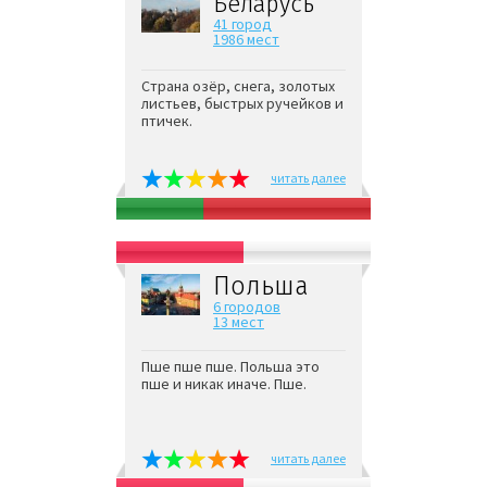
Беларусь
41 город
1986 мест
Страна озёр, снега, золотых
листьев, быстрых ручейков и
птичек.
читать далее
Польша
6 городов
13 мест
Пше пше пше. Польша это
пше и никак иначе. Пше.
читать далее