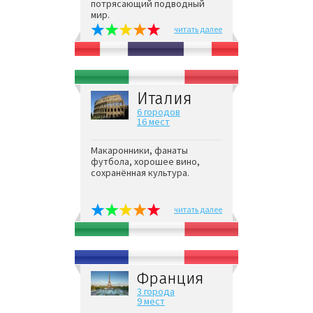
потрясающий подводный
мир.
читать далее
Италия
6 городов
16 мест
Макаронники, фанаты
футбола, хорошее вино,
сохранённая культура.
читать далее
Франция
3 города
9 мест