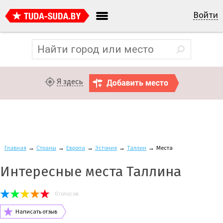
Войти
Я здесь
Главная
→
Страны
→
Европа
→
Эстония
→
Таллин
→
Места
Интересные места Таллина
0
голосов
Написать отзыв