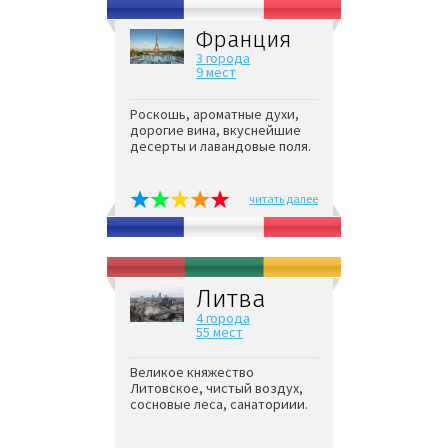
Франция
3 города
9 мест
Роскошь, ароматные духи,
дорогие вина, вкуснейшие
десерты и лавандовые поля.
читать далее
Литва
4 города
55 мест
Великое княжество
Литовское, чистый воздух,
сосновые леса, санаториии.