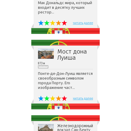
Мак Дональдс мира, который
входит в десятку лучших
рестор...
читать далее
Мост дона
Луиша
873 м
Понте-де-Дон-Луиш является
своеобразным символом
города Порту. Его
изображение част...
читать далее
Железнодорожный
вокзал Сан-Бенту