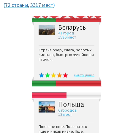
(
72 страны
,
3317 мест
)
Беларусь
41 город
1986 мест
Страна озёр, снега, золотых
листьев, быстрых ручейков и
птичек.
читать далее
Польша
6 городов
13 мест
Пше пше пше. Польша это
пше и никак иначе. Пше.