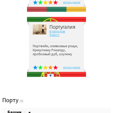
читать далее
Португалия
6 городов
9 мест
Портвейн, оливковые рощи,
Криштиану Роналду,
пробковый дуб, азулежу
читать далее
Порту
(8)
Башни
(1)