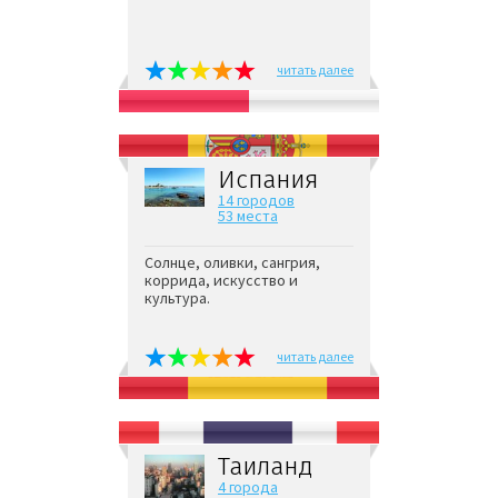
читать далее
Испания
14 городов
53 места
Солнце, оливки, сангрия,
коррида, искусство и
культура.
читать далее
Таиланд
4 города