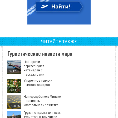
ЧИТАЙТЕ ТАКЖЕ
Туристические новости мира
На Нарочи
перевернулся
катамаран с
06:12
пассажирами
Умеренное тепло и
немного осадков
05:34
На перекрёстке в Минске
появилась
«вафельная» разметка
07.08.26
Грузия открыта для всех
туристов, в том числе