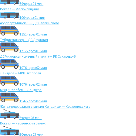
69
через 01 мин
Вокзал — Масюковщина
100
через 01 мин
Аэропорт Минск-1 — ДС Славинского
1151
через 01 мин
Тубдиспансер — ДС Дружная
1212
через 01 мин
ДС Чижовка (конечный пункт) — РК Сухарево-6
1076
через 02 мин
Ландера— МВЦ Экспобел
1076
через 02 мин
МВЦ Экспобел — Ландера
1547
через 02 мин
Железнодорожная станция Колодищи — Корженевского
5
через 03 мин
Вокзал — Червенский рынок
20
через 03 мин