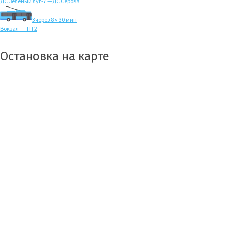
ДС Зелёный луг-7 —ДС Серова
3
через 8 ч 30 мин
Вокзал — ТП 2
Остановка на карте