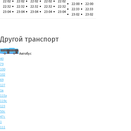
22:02
22:02
22:02
22:02
22:02
22:00
22:00
22:32
22:32
22:32
22:32
22:32
22:33
22:33
23:04
23:04
23:04
23:04
23:04
23:02
23:02
Другой транспорт
Автобус
40
79
100
102
69
127
1в
115э
119с
123
50с
47с
1
111