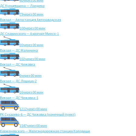
40
через 00 мин
ДС Кунцевщина — Ландера
79
через 00 мин
Вокзал — Автостанция Автозаводская
100
через 00 мин
ДС Славинского — Аэропорт Минск-1
30
через 00 мин
Вокзал — ДС Малинина
102
через 00 мин
Вокзал — ДС Чижовка
6
через 00 мин
Вокзал — ДС Лошица-2
16
через 00 мин
Вокзал — ДС Чижовка-1
1212
через 00 мин
РК Сухарево-6 — ДС Чижовка (конечный пункт)
1547
через 00 мин
Корженевского — Железнодорожная станция Колодищи