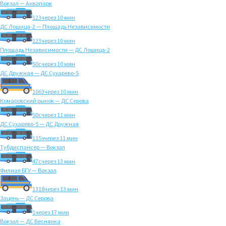
Вокзал — Аквапарк
123
через 10 мин
ДС Лошица-2 — Площадь Независимости
123
через 10 мин
Площадь Независимости — ДС Лошица-2
50с
через 10 мин
ДС Дружная — ДС Сухарево-5
1063
через 10 мин
Комаровский рынок — ДС Серова
50с
через 11 мин
ДС Сухарево-5 — ДС Дружная
115э
через 11 мин
Тубдиспансер — Вокзал
47с
через 13 мин
Филиал БГУ — Вокзал
1318
через 13 мин
Зацень — ДС Серова
1
через 17 мин
Вокзал — ДС Веснянка