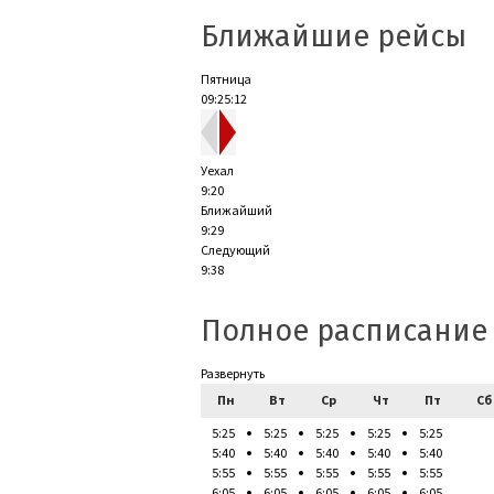
Ближайшие рейсы
Пятница
09:25:13
Уехал
9:20
Ближайший
9:29
Следующий
9:38
Полное расписание
Развернуть
Пн
Вт
Ср
Чт
Пт
Сб
5:25
5:25
5:25
5:25
5:25
5:40
5:40
5:40
5:40
5:40
5:55
5:55
5:55
5:55
5:55
6:05
6:05
6:05
6:05
6:05