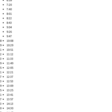
6:59
7:20
7:40
8:01
8:22
8:43
9:04
9:26
9:47
08
10:08
29
10:29
51
10:51
12
11:12
33
11:33
49
11:49
05
12:05
21
12:21
37
12:37
53
12:53
09
13:09
25
13:25
41
13:41
57
13:57
13
14:13
30
14:30