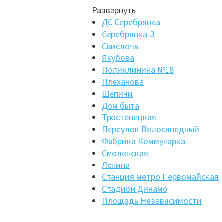
Развернуть
ДС Серебрянка
Серебрянка-3
Свислочь
Якубова
Поликлиника №18
Плеханова
Шепичи
Дом быта
Тростенецкая
Переулок Велосипедный
Фабрика Коммунарка
Смоленская
Ленина
Станция метро Первомайская
Стадион Динамо
Площадь Независимости