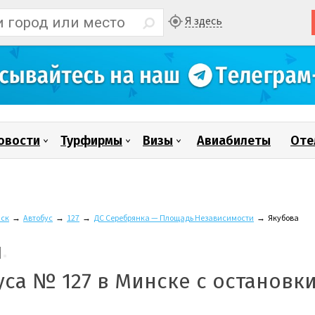
Я здесь
овости
Турфирмы
Визы
Авиабилеты
Оте
ск
→
Автобус
→
127
→
ДС Серебрянка — Площадь Независимости
→
Якубова
уса № 127 в Минске с остановк