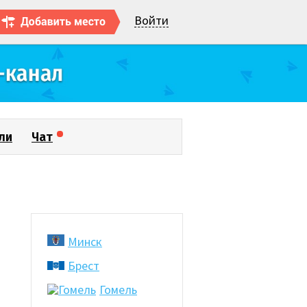
Войти
ли
Чат
Минск
Брест
и
Гомель