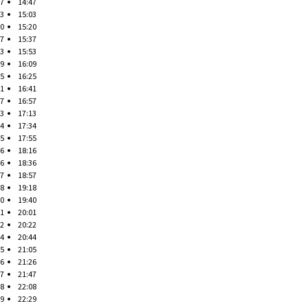
47
14:47
03
15:03
20
15:20
37
15:37
53
15:53
09
16:09
25
16:25
41
16:41
57
16:57
13
17:13
34
17:34
55
17:55
16
18:16
36
18:36
57
18:57
18
19:18
40
19:40
01
20:01
22
20:22
44
20:44
05
21:05
26
21:26
47
21:47
08
22:08
29
22:29