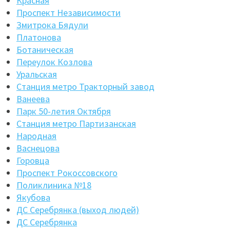
Красная
Проспект Независимости
Змитрока Бядули
Платонова
Ботаническая
Переулок Козлова
Уральская
Станция метро Тракторный завод
Ванеева
Парк 50-летия Октября
Станция метро Партизанская
Народная
Васнецова
Горовца
Проспект Рокоссовского
Поликлиника №18
Якубова
ДС Серебрянка (выход людей)
ДС Серебрянка