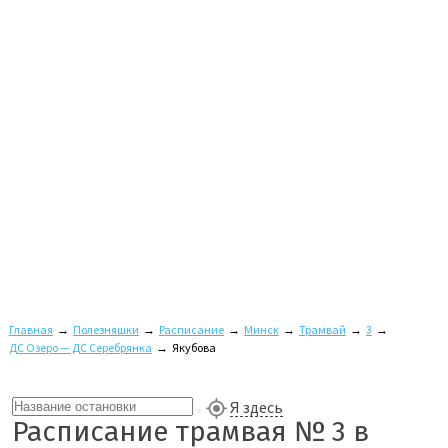
Главная
→
Полезняшки
→
Расписание
→
Минск
→
Трамвай
→
3
→
ДС Озеро — ДС Серебрянка
→
Якубова
Я здесь
Расписание трамвая № 3 в