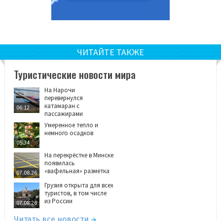
ЧИТАЙТЕ ТАКЖЕ
Туристические новости мира
На Нарочи
перевернулся
катамаран с
06:12
пассажирами
Умеренное тепло и
немного осадков
05:34
На перекрёстке в Минске
появилась
«вафельная» разметка
07.08.26
Грузия открыта для всех
туристов, в том числе
из России
07.08.26
Читать все новости