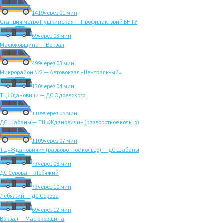
1419
через 01 мин
Станция метро Пушкинская — Профилакторий БНТУ
69
через 03 мин
Масюковщина — Вокзал
499
через 03 мин
Микрорайон №2 — Автовокзал «Центральный»
130
через 04 мин
ТЦ Ждановичи — ДС Одоевского
1109
через 05 мин
ДС Шабаны — ТЦ «Ждановичи» (разворотное кольцо)
1109
через 07 мин
ТЦ «Ждановичи» (разворотное кольцо) — ДС Шабаны
73
через 08 мин
ДС Серова — Лебяжий
73
через 10 мин
Лебяжий — ДС Серова
69
через 12 мин
Вокзал — Масюковщина