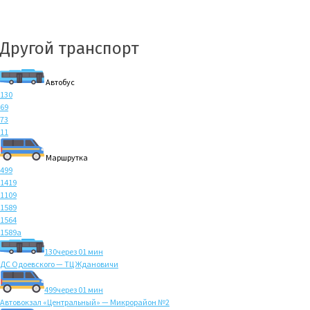
Другой транспорт
Автобус
130
69
73
11
Маршрутка
499
1419
1109
1589
1564
1589а
130
через 01 мин
ДС Одоевского — ТЦ Ждановичи
499
через 01 мин
Автовокзал «Центральный» — Микрорайон №2