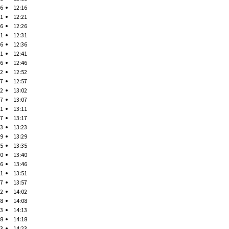
16
12:16
21
12:21
26
12:26
31
12:31
36
12:36
41
12:41
46
12:46
52
12:52
57
12:57
02
13:02
07
13:07
11
13:11
17
13:17
23
13:23
29
13:29
35
13:35
40
13:40
46
13:46
51
13:51
57
13:57
02
14:02
08
14:08
13
14:13
18
14:18
23
14:23