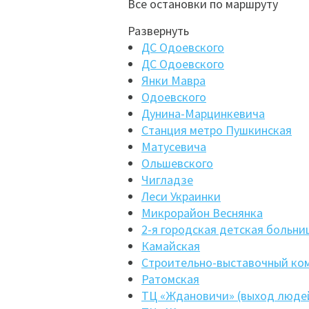
Все остановки по маршруту
Развернуть
ДС Одоевского
ДС Одоевского
Янки Мавра
Одоевского
Дунина-Марцинкевича
Станция метро Пушкинская
Матусевича
Ольшевского
Чигладзе
Леси Украинки
Микрорайон Веснянка
2-я городская детская больни
Камайская
Строительно-выставочный ко
Ратомская
ТЦ «Ждановичи» (выход люде