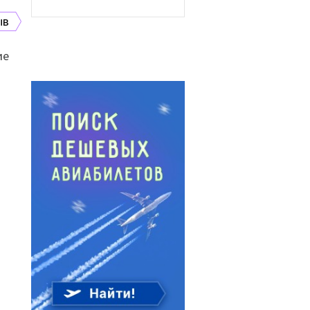
ыв
ие