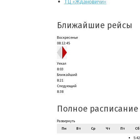
ТЦ «Ждановичи»
Ближайшие рейсы
Воскресенье
08:12:46
Уехал
8:03
Ближайший
8:21
Следующий
8:38
Полное расписание
Развернуть
Пн
Вт
Ср
Чт
Пт
Сб
5:42