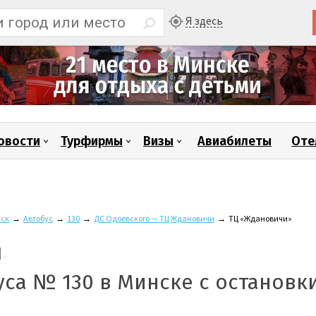
Я здесь
овости
Турфирмы
Визы
Авиабилеты
Оте
ск
→
Автобус
→
130
→
ДС Одоевского — ТЦ Ждановичи
→
ТЦ «Ждановичи»
уса № 130 в Минске с остановк