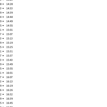
28
14:28
33
14:33
39
14:39
44
14:44
49
14:49
55
14:55
01
15:01
07
15:07
13
15:13
19
15:19
25
15:25
31
15:31
37
15:37
43
15:43
49
15:49
55
15:55
01
16:01
07
16:07
13
16:13
19
16:19
26
16:26
32
16:32
39
16:39
45
16:45