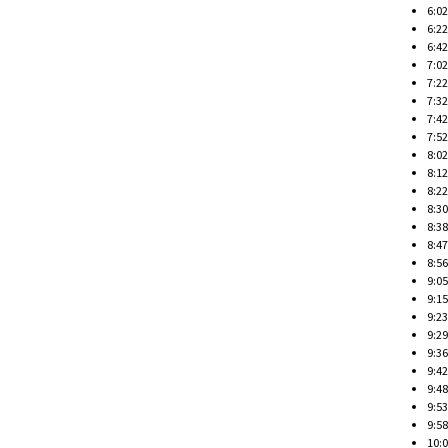
6:02
6:22
6:42
7:02
7:22
7:32
7:42
7:52
8:02
8:12
8:22
8:30
8:38
8:47
8:56
9:05
9:15
9:23
9:29
9:36
9:42
9:48
9:53
9:58
10: