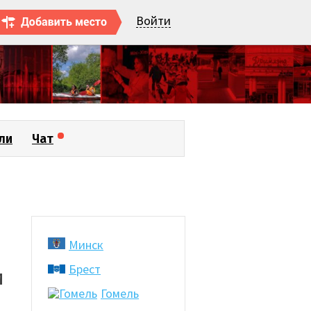
Войти
ли
Чат
Минск
Брест
и
Гомель