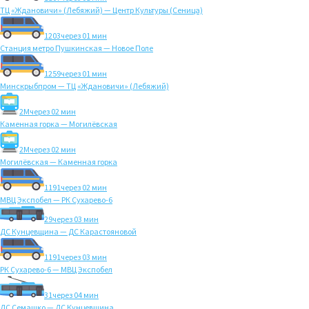
ТЦ «Ждановичи» (Лебяжий) — Центр Культуры (Сеница)
1203
через 01 мин
Станция метро Пушкинская — Новое Поле
1259
через 01 мин
Минскрыбпром — ТЦ «Ждановичи» (Лебяжий)
2M
через 02 мин
Каменная горка — Могилёвская
2M
через 02 мин
Могилёвская — Каменная горка
1191
через 02 мин
МВЦ Экспобел — РК Сухарево-6
29
через 03 мин
ДС Кунцевщина — ДС Карастояновой
1191
через 03 мин
РК Сухарево-6 — МВЦ Экспобел
31
через 04 мин
ДС Семашко — ДС Кунцевщина