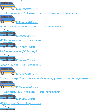
1183
через 04 мин
ТЦ «Ждановичи» (Лебяжий) — Автостанция Автозаводская
1212
через 04 мин
ДС Чижовка (конечный пункт) — РК Сухарево-6
31
через 05 мин
ДС Кунцевщина — ДС Семашко
149
через 05 мин
РК Люцинская — ДС Запад-3
13
через 05 мин
Городской вал — ДС Сухарево-5
1242
через 05 мин
Станция метро Пушкинская — Железнодорожная станция Ждановичи
1259
через 07 мин
ТЦ «Ждановичи» (Лебяжий) — Минскрыбпром
121
через 08 мин
ДС Сухарево-5 — ТЦ Ждановичи