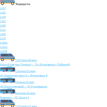
Маршрутка
1107
1203
1259
1191
1183
1212
1242
1270
1203а
1191а
1203б
1107
через 00 мин
Центр Культуры (Сеница) — ТЦ «Ждановичи» (Лебяжий)
116
через 01 мин
ДС Каменная горка-5 — Малиновка-8
29
через 01 мин
ДС Карастояновой — ДС Кунцевщина
62э
через 01 мин
Новинки — ДС Запад-3
1107
через 01 мин