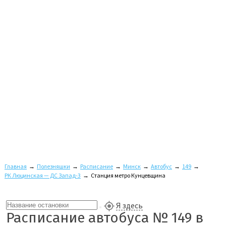
Главная
→
Полезняшки
→
Расписание
→
Минск
→
Автобус
→
149
→
РК Люцинская — ДС Запад-3
→
Станция метро Кунцевщина
Я здесь
Расписание автобуса № 149 в