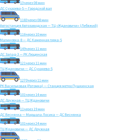
13
через 08 мин
ДС Сухарево-5 — Городской вал
1183
через 08 мин
Автостанция Автозаводская — ТЦ «Ждановичи» (Лебяжий)
116
через 10 мин
Малиновка-8 — ДС Каменная горка-5
149
через 11 мин
ДС Запад-3 — РК Люцинская
121
через 11 мин
ТЦ Ждановичи — ДС Сухарево-5
1270
через 11 мин
РК Васильковая (Ратомка) — Станция метро Пушкинская
101
через 14 мин
ДС Дружная — ТЦ Ждановичи
11
через 19 мин
ДС Веснянка — Маршала Лосика — ДС Веснянка
101
через 24 мин
ТЦ Ждановичи — ДС Дружная