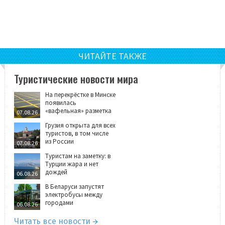
ЧИТАЙТЕ ТАКЖЕ
Туристические новости мира
На перекрёстке в Минске
появилась
«вафельная» разметка
07.08.26
Грузия открыта для всех
туристов, в том числе
из России
07.08.26
Туристам на заметку: в
Турции жара и нет
дождей
06.08.26
В Беларуси запустят
электробусы между
городами
06.08.26
Читать все новости