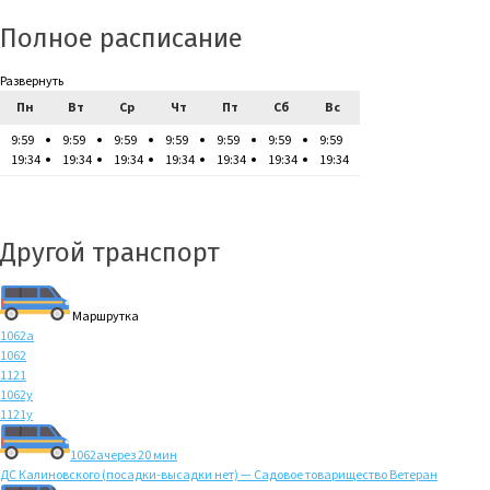
Полное расписание
Развернуть
Пн
Вт
Ср
Чт
Пт
Сб
Вс
9:59
9:59
9:59
9:59
9:59
9:59
9:59
19:34
19:34
19:34
19:34
19:34
19:34
19:34
Другой транспорт
Маршрутка
1062а
1062
1121
1062у
1121у
1062а
через 20 мин
ДС Калиновского (посадки-высадки нет) — Садовое товарищество Ветеран