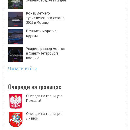
Железноводске за 2 дня
Конец летнего
туристического сезона
2025 в Москве
Речные и морские
круизы
Увидеть развод мостов
в Санкт-Петербурге
воочию
Читать всё
Очереди на границах
Очереди на границе с
Польшей
Очереди на границе с
Литвой