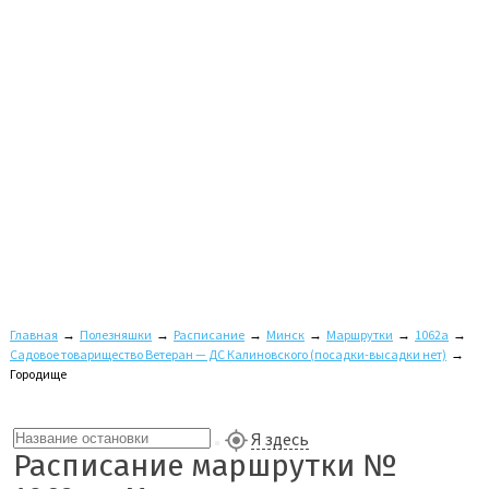
Главная
→
Полезняшки
→
Расписание
→
Минск
→
Маршрутки
→
1062а
→
Садовое товарищество Ветеран — ДС Калиновского (посадки-высадки нет)
→
Городище
Я здесь
Расписание маршрутки №