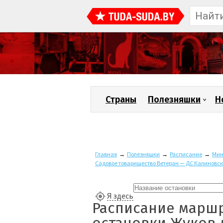
Страны
Полезняшки
Н
Главная
→
Полезняшки
→
Расписание
→
Мин
Садовое товарищество Ветеран — ДС Калиновск
Я здесь
Расписание маршр