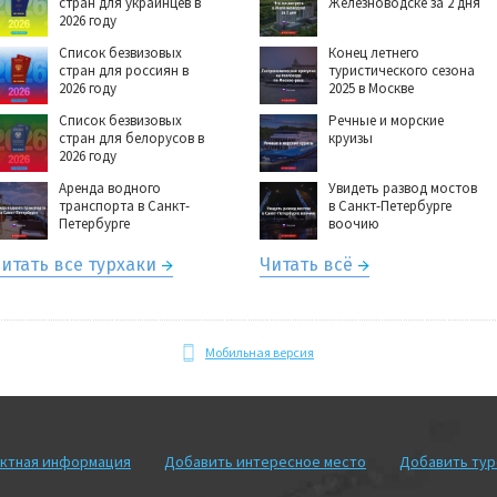
стран для украинцев в
Железноводске за 2 дня
2026 году
Список безвизовых
Конец летнего
стран для россиян в
туристического сезона
2026 году
2025 в Москве
Список безвизовых
Речные и морские
стран для белорусов в
круизы
2026 году
Аренда водного
Увидеть развод мостов
транспорта в Санкт-
в Санкт-Петербурге
Петербурге
воочию
итать все турхаки
Читать всё
Мобильная версия
ктная информация
Добавить интересное место
Добавить ту