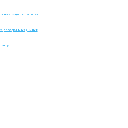
ое товарищество Ветеран
о (посадки-высадки нет)
Уручье