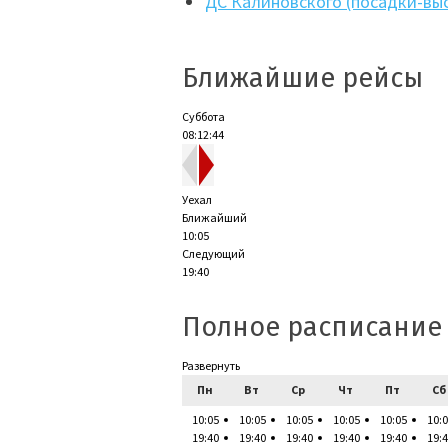
ДС Калиновского (посадки-вы
Ближайшие рейсы
Суббота
08:12:45
Уехал
Ближайший
10:05
Следующий
19:40
Полное расписание
Развернуть
Пн
Вт
Ср
Чт
Пт
Сб
10:05
10:05
10:05
10:05
10:05
10:
19:40
19:40
19:40
19:40
19:40
19: