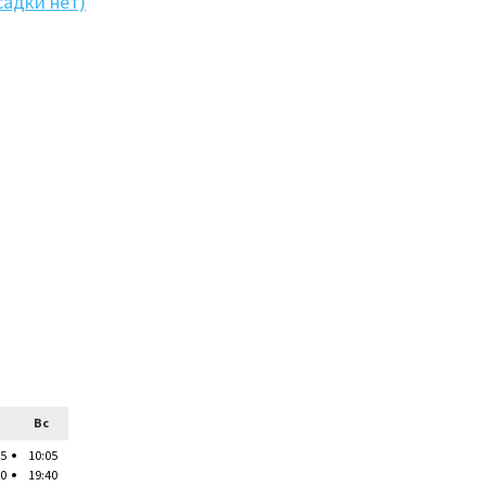
садки нет)
Вс
05
10:05
40
19:40