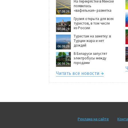
На перекрёстке в Минске
появилась
«вафельная» разметка
07.08.26
Грузия открыта для всех
туристов, в том числе
из России
07.08.26
Туристам на заметку: в
Турции жара и нет
дождей
06.08.26
В Беларуси запустят
электробусы между
городами
06.08.26
Ч
Читать все новости
Реклама на сайте
Конта