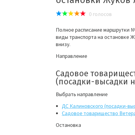
остановки Жуков 
0
голосов
Полное расписание маршрутки №1
виды транспорта на остановке Ж
внизу.
Направление
Садовое товарищес
(посадки-высадки н
Выбрать направление
ДС Калиновского (посадки-вы
Садовое товарищество Ветера
Остановка