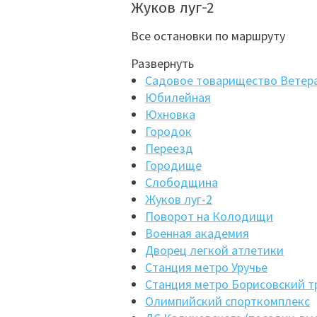
Жуков луг-2
Все остановки по маршруту
Развернуть
Садовое товарищество Ветер
Юбилейная
Юхновка
Городок
Переезд
Городище
Слободщина
Жуков луг-2
Поворот на Колодищи
Военная академия
Дворец легкой атлетики
Станция метро Уручье
Станция метро Борисовский т
Олимпийский спорткомплекс