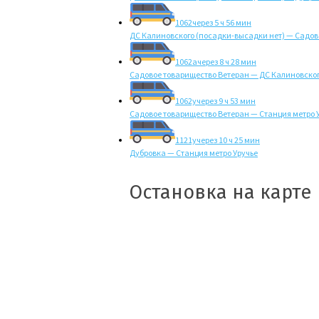
1062
через 5 ч 56 мин
ДС Калиновского (посадки-высадки нет) — Садов
1062а
через 8 ч 28 мин
Садовое товарищество Ветеран — ДС Калиновског
1062у
через 9 ч 53 мин
Садовое товарищество Ветеран — Станция метро 
1121у
через 10 ч 25 мин
Дубровка — Станция метро Уручье
Остановка на карте