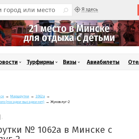
Я здесь
овости
Турфирмы
Визы
Авиабилеты
Оте
ск
→
Маршрутки
→
1062а
→
ого (посадки-высадки нет)
→
Жуков луг-2
утки № 1062а в Минске с