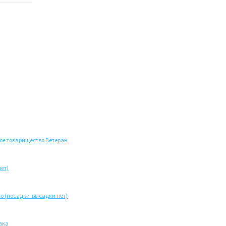
ое товарищество Ветеран
ет)
о (посадки-высадки нет)
вка