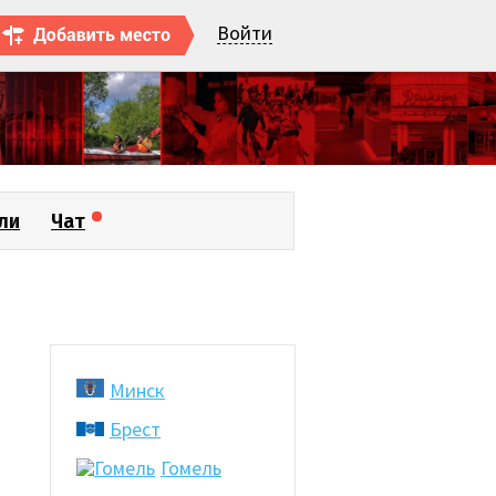
Войти
ли
Чат
Минск
Брест
Гомель