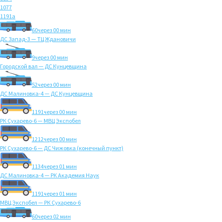
1077
1191а
60
через 00 мин
ДС Запад-3 — ТЦ Ждановичи
9
через 00 мин
Городской вал — ДС Кунцевщина
52
через 00 мин
ДС Малиновка-4 — ДС Кунцевщина
1191
через 00 мин
РК Сухарево-6 — МВЦ Экспобел
1212
через 00 мин
РК Сухарево-6 — ДС Чижовка (конечный пункт)
1134
через 01 мин
ДС Малиновка-4 — РК Академия Наук
1191
через 01 мин
МВЦ Экспобел — РК Сухарево-6
60
через 02 мин