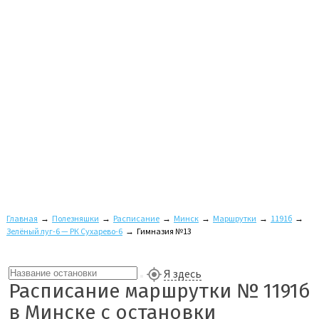
Главная
→
Полезняшки
→
Расписание
→
Минск
→
Маршрутки
→
1191б
→
Зелёный луг-6 — РК Сухарево-6
→
Гимназия №13
Я здесь
Расписание маршрутки № 1191б
в Минске с остановки