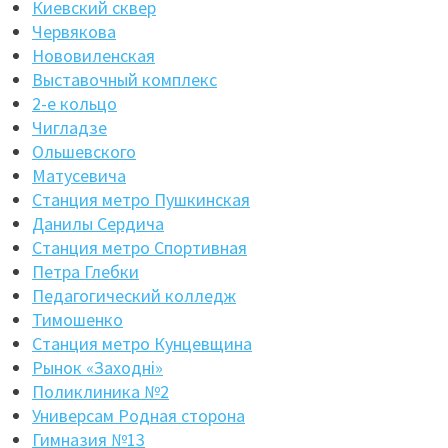
Киевский сквер
Червякова
Нововиленская
Выставочный комплекс
2-е кольцо
Чигладзе
Ольшевского
Матусевича
Станция метро Пушкинская
Данилы Сердича
Станция метро Спортивная
Петра Глебки
Педагогический колледж
Тимошенко
Станция метро Кунцевщина
Рынок «Заходнi»
Поликлиника №2
Универсам Родная сторона
Гимназия №13