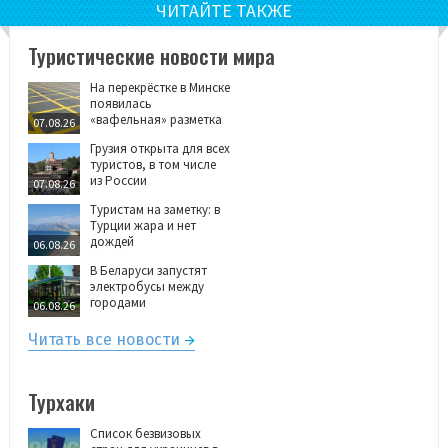
ЧИТАЙТЕ ТАКЖЕ
Туристические новости мира
На перекрёстке в Минске
появилась
«вафельная» разметка
07.08.26
Грузия открыта для всех
туристов, в том числе
из России
07.08.26
Туристам на заметку: в
Турции жара и нет
дождей
06.08.26
В Беларуси запустят
электробусы между
городами
06.08.26
Читать все новости
Турхаки
Список безвизовых