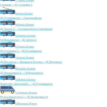
77
через 10 мин
Саперов — ДС Сухарево-5
9
через 10 мин
ДС Кунцевщина — Городской вал
54
через 10 мин
ДС Запад-3 — Станция метро Спортивная
125
через 12 мин
ТЦ Ждановичи — ДС Запад-3
17
через 13 мин
ДС Сухарево-5 — ДС Кунцевщина
11
через 13 мин
ДС Веснянка — Маршала Лосика — ДС Веснянка
83э
через 14 мин
ДС Малиновка-4 — ТЦ Ждановичи
138
через 15 мин
Промузел «Западный» — ДС Кунцевщина
1134
через 16 мин
РК Академия Наук — ДС Малиновка-4
189э
через 28 мин