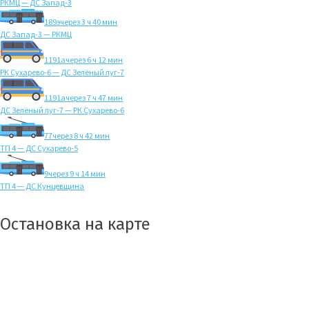
РКМЦ — ДС Запад-3
189э
через 3 ч 40 мин
ДС Запад-3 — РКМЦ
1191а
через 6 ч 12 мин
РК Сухарево-6 — ДС Зелёный луг-7
1191а
через 7 ч 47 мин
ДС Зелёный луг-7 — РК Сухарево-6
77
через 8 ч 42 мин
ТП 4 — ДС Сухарево-5
9
через 9 ч 14 мин
ТП 4 — ДС Кунцевщина
Остановка на карте