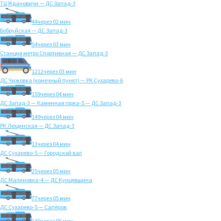
ТЦ Ждановичи — ДС Запад-3
44
через 02 мин
Бобруйская — ДС Запад-3
54
через 03 мин
Станция метро Спортивная — ДС Запад-3
1212
через 03 мин
ДС Чижовка (конечный пункт) — РК Сухарево-6
159
через 04 мин
ДС Запад-3 — Каменная горка-5 — ДС Запад-3
149
через 04 мин
РК Люцинская — ДС Запад-3
13
через 04 мин
ДС Сухарево-5 — Городской вал
25
через 05 мин
ДС Малиновка-4 — ДС Кунцевщина
77
через 05 мин
ДС Сухарево-5 — Сапёров
140
через 05 мин