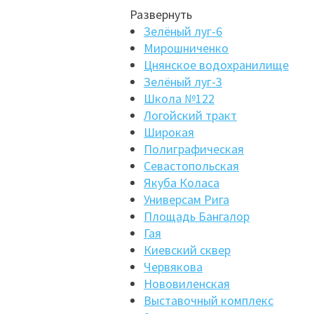
Развернуть
Зелёный луг-6
Мирошниченко
Цнянское водохранилище
Зелёный луг-3
Школа №122
Логойский тракт
Широкая
Полиграфическая
Севастопольская
Якуба Коласа
Универсам Рига
Площадь Бангалор
Гая
Киевский сквер
Червякова
Нововиленская
Выставочный комплекс