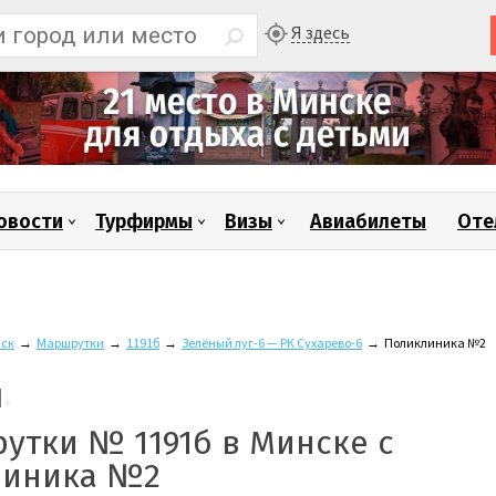
Я здесь
овости
Турфирмы
Визы
Авиабилеты
Оте
ск
→
Маршрутки
→
1191б
→
Зелёный луг-6 — РК Сухарево-6
→
Поликлиника №2
утки № 1191б в Минске с
линика №2