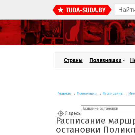
Страны
Полезняшки
Н
Главная
→
Полезняшки
→
Расписание
→
Мин
Я здесь
Расписание маршр
остановки Полик