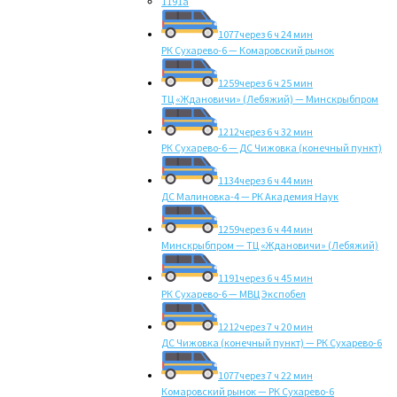
1191а
1077
через 6 ч 24 мин
РК Сухарево-6 — Комаровский рынок
1259
через 6 ч 25 мин
ТЦ «Ждановичи» (Лебяжий) — Минскрыбпром
1212
через 6 ч 32 мин
РК Сухарево-6 — ДС Чижовка (конечный пункт)
1134
через 6 ч 44 мин
ДС Малиновка-4 — РК Академия Наук
1259
через 6 ч 44 мин
Минскрыбпром — ТЦ «Ждановичи» (Лебяжий)
1191
через 6 ч 45 мин
РК Сухарево-6 — МВЦ Экспобел
1212
через 7 ч 20 мин
ДС Чижовка (конечный пункт) — РК Сухарево-6
1077
через 7 ч 22 мин
Комаровский рынок — РК Сухарево-6