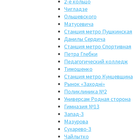
2-е кольцо
Чигладзе
Ольшевского
Матусевича
Станция метро Пушкинская
Данилы Сердича
Станция метро Спортивная
Петра Глебки
Педагогический колледж
Тимошенко
Станция метро Кунцевщина
Рынок «Заходнi»
Поликлиника №2
Универсам Родная сторона
Гимназия №13
Запад-3
Мазурова
Сухарево-3
Чайлытко