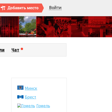
Войти
ли
Чат
Минск
Брест
Гомель