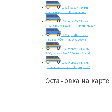
1191б
через 7 ч 26 мин
Зелёный луг-6 — РК Сухарево-6
1134
через 7 ч 39 мин
РК Академия Наук — ДС Малиновка-4
1191
через 8 ч 15 мин
МВЦ Экспобел — РК Сухарево-6
1191а
через 18 ч 06 мин
РК Сухарево-6 — ДС Зелёный луг-7
1191а
через 19 ч 36 мин
ДС Зелёный луг-7 — РК Сухарево-6
Остановка на карте