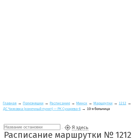
Главная
→
Полезняшки
→
Расписание
→
Минск
→
Маршрутки
→
1212
→
ДС Чижовка (конечный пункт) — РК Сухарево-6
→
10-я больница
Я здесь
Расписание маршрутки № 1212