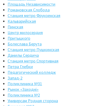
Площадь Независимости
Романовская Слобода
Станция метро Фрунзенская
Кальварийская
Пинская
Центр милосердия
Притыцкого
Болеслава Берута
Станция метро Пушкинская
Данилы Сердича
Станция метро Спортивная
Петра Глебки
Педагогический колледж
Запад-2
Поликлиника №31
Рынок «Заходнi»
Поликлиника №2
Универсам Родная сторона