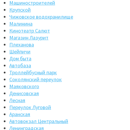
Машиностроителей
Крупской
Чижовское водохранилище
Малинина
Кинотеатр Салют
Магазин Лазурит
Плеханова
Шейпичи
Дом быта
Автобаза
Троллейбусный парк
Соколянский переулок
Маяковского
Денисовская
Лесная
Переулок Луговой
Аранская
Автовокзал Центральный
Ленинградская