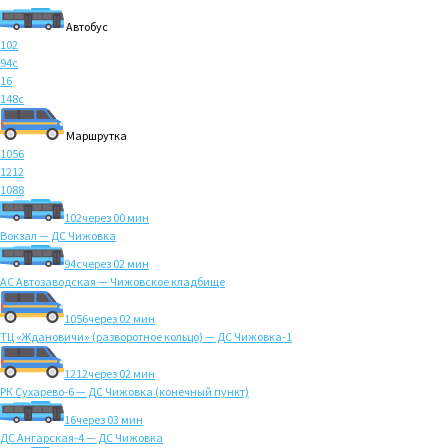
Автобус
102
94с
16
148с
Маршрутка
1056
1212
1088
102
через 00 мин
Вокзал — ДС Чижовка
94с
через 02 мин
АС Автозаводская — Чижовское кладбище
1056
через 02 мин
ТЦ «Ждановичи» (разворотное кольцо) — ДС Чижовка-1
1212
через 02 мин
РК Сухарево-6 — ДС Чижовка (конечный пункт)
16
через 03 мин
ДС Ангарская-4 — ДС Чижовка