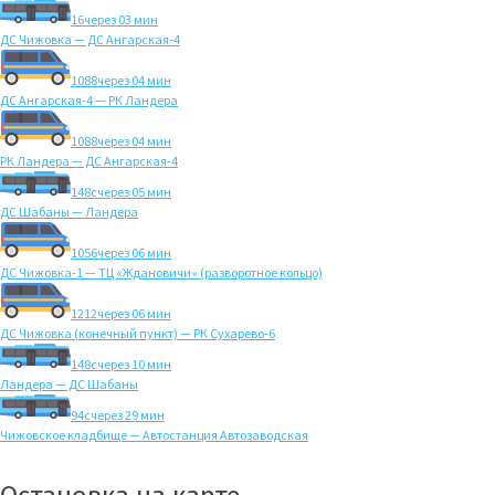
16
через 03 мин
ДС Чижовка — ДС Ангарская-4
1088
через 04 мин
ДС Ангарская-4 — РК Ландера
1088
через 04 мин
РК Ландера — ДС Ангарская-4
148с
через 05 мин
ДС Шабаны — Ландера
1056
через 06 мин
ДС Чижовка-1 — ТЦ «Ждановичи» (разворотное кольцо)
1212
через 06 мин
ДС Чижовка (конечный пункт) — РК Сухарево-6
148с
через 10 мин
Ландера — ДС Шабаны
94с
через 29 мин
Чижовское кладбище — Автостанция Автозаводская