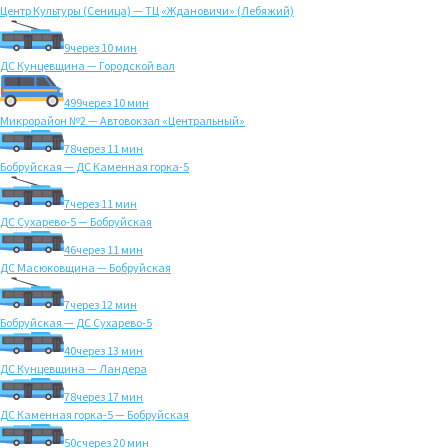
Центр Культуры (Сеница) — ТЦ «Ждановичи» (Лебяжий)
9
через 10 мин
ДС Кунцевщина — Городской вал
499
через 10 мин
Микрорайон №2 — Автовокзал «Центральный»
78
через 11 мин
Бобруйская — ДС Каменная горка-5
7
через 11 мин
ДС Сухарево-5 — Бобруйская
46
через 11 мин
ДС Масюковщина — Бобруйская
7
через 12 мин
Бобруйская — ДС Сухарево-5
40
через 13 мин
ДС Кунцевщина — Ландера
78
через 17 мин
ДС Каменная горка-5 — Бобруйская
50с
через 20 мин