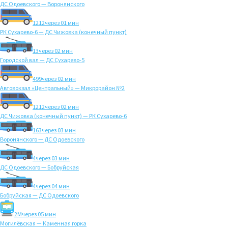
ДС Одоевского — Воронянского
1212
через 01 мин
РК Сухарево-6 — ДС Чижовка (конечный пункт)
13
через 02 мин
Городской вал — ДС Сухарево-5
499
через 02 мин
Автовокзал «Центральный» — Микрорайон №2
1212
через 02 мин
ДС Чижовка (конечный пункт) — РК Сухарево-6
163
через 03 мин
Воронянского — ДС Одоевского
4
через 03 мин
ДС Одоевского — Бобруйская
4
через 04 мин
Бобруйская — ДС Одоевского
2M
через 05 мин
Могилёвская — Каменная горка