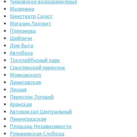
Чижовское водохранилище
Малинина
Кинотеатр Салют
Магазин Лазурит
Плеханова
Шейпичи
Дом быта
Автобаза
Троллейбусный парк
Соколянский переулок
Маяковского
Денисовская
Лесная
Переулок Луговой
Аранская
Автовокзал Центральный
Ленинградская
Площадь Независимости
Романовская Слобода