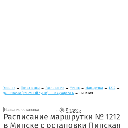
Главная
→
Полезняшки
→
Расписание
→
Минск
→
Маршрутки
→
1212
→
ДС Чижовка (конечный пункт) — РК Сухарево-6
→
Пинская
Я здесь
Расписание маршрутки № 1212
в Минске с остановки Пинская