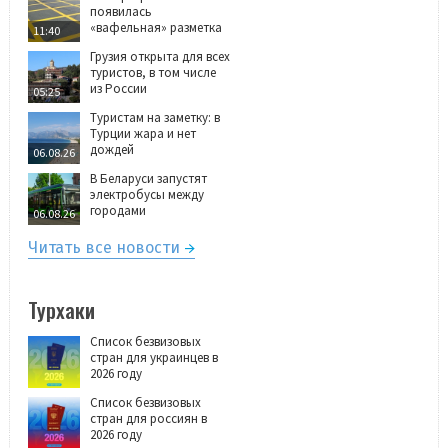
появилась
«вафельная» разметка
11:40
Грузия открыта для всех
туристов, в том числе
из России
05:25
Туристам на заметку: в
Турции жара и нет
дождей
06.08.26
В Беларуси запустят
электробусы между
городами
06.08.26
Читать все новости
Турхаки
Список безвизовых
стран для украинцев в
2026 году
Список безвизовых
стран для россиян в
2026 году