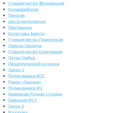
Станция метро Фрунзенская
Кальварийская
Пинская
Центр милосердия
Притыцкого
Болеслава Берута
Станция метро Пушкинская
Данилы Сердича
Станция метро Спортивная
Петра Глебки
Педагогический колледж
Запад-2
Поликлиника №31
Рынок «Заходнi»
Поликлиника №2
Универсам Родная сторона
Гимназия №13
Запад-3
Мазурова