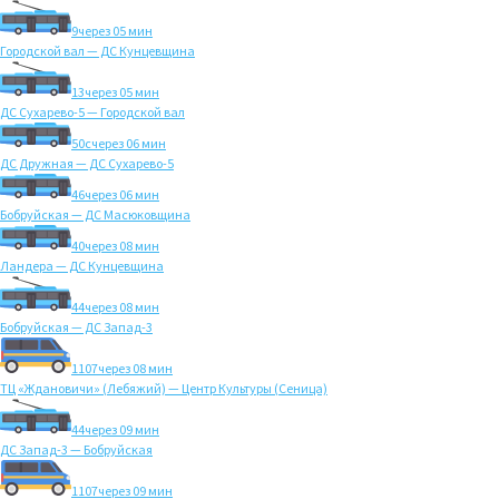
9
через 05 мин
Городской вал — ДС Кунцевщина
13
через 05 мин
ДС Сухарево-5 — Городской вал
50с
через 06 мин
ДС Дружная — ДС Сухарево-5
46
через 06 мин
Бобруйская — ДС Масюковщина
40
через 08 мин
Ландера — ДС Кунцевщина
44
через 08 мин
Бобруйская — ДС Запад-3
1107
через 08 мин
ТЦ «Ждановичи» (Лебяжий) — Центр Культуры (Сеница)
44
через 09 мин
ДС Запад-3 — Бобруйская
1107
через 09 мин