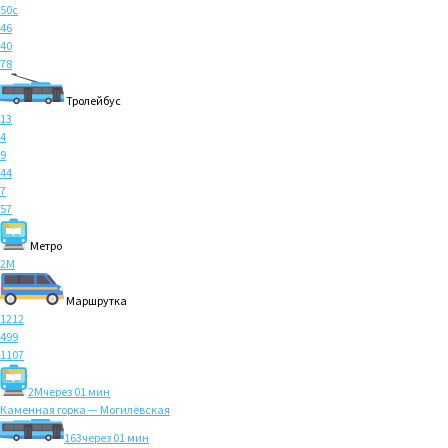
50с
46
40
78
Тролейбус
13
4
9
44
7
57
Метро
2M
Маршрутка
1212
499
1107
2M
через 01 мин
Каменная горка — Могилёвская
163
через 01 мин