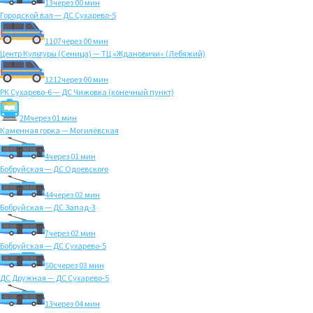
13
через 00 мин
Городской вал — ДС Сухарево-5
1107
через 00 мин
Центр Культуры (Сеница) — ТЦ «Ждановичи» (Лебяжий)
1212
через 00 мин
РК Сухарево-6 — ДС Чижовка (конечный пункт)
2M
через 01 мин
Каменная горка — Могилёвская
4
через 01 мин
Бобруйская — ДС Одоевского
44
через 02 мин
Бобруйская — ДС Запад-3
7
через 02 мин
Бобруйская — ДС Сухарево-5
50с
через 03 мин
ДС Дружная — ДС Сухарево-5
13
через 04 мин