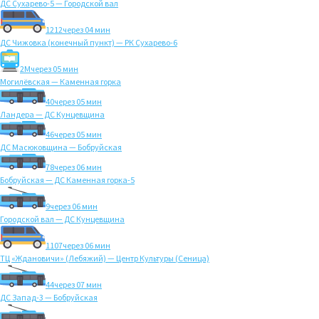
ДС Сухарево-5 — Городской вал
1212
через 04 мин
ДС Чижовка (конечный пункт) — РК Сухарево-6
2M
через 05 мин
Могилёвская — Каменная горка
40
через 05 мин
Ландера — ДС Кунцевщина
46
через 05 мин
ДС Масюковщина — Бобруйская
78
через 06 мин
Бобруйская — ДС Каменная горка-5
9
через 06 мин
Городской вал — ДС Кунцевщина
1107
через 06 мин
ТЦ «Ждановичи» (Лебяжий) — Центр Культуры (Сеница)
44
через 07 мин
ДС Запад-3 — Бобруйская