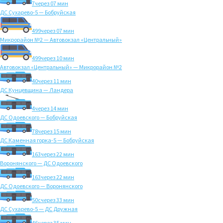
7
через 07 мин
ДС Сухарево-5 — Бобруйская
499
через 07 мин
Микрорайон №2 — Автовокзал «Центральный»
499
через 10 мин
Автовокзал «Центральный» — Микрорайон №2
40
через 11 мин
ДС Кунцевщина — Ландера
4
через 14 мин
ДС Одоевского — Бобруйская
78
через 15 мин
ДС Каменная горка-5 — Бобруйская
163
через 22 мин
Воронянского — ДС Одоевского
163
через 22 мин
ДС Одоевского — Воронянского
50с
через 33 мин
ДС Сухарево-5 — ДС Дружная
46
через 35 мин