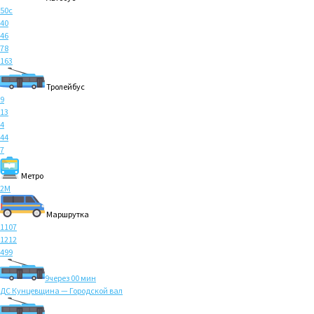
50с
40
46
78
163
Тролейбус
9
13
4
44
7
Метро
2M
Маршрутка
1107
1212
499
9
через 00 мин
ДС Кунцевщина — Городской вал