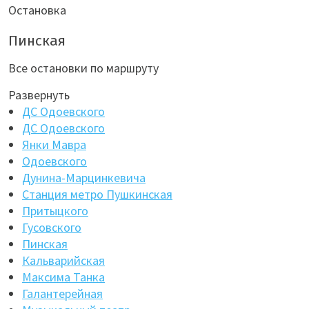
Остановка
Пинская
Все остановки по маршруту
Развернуть
ДС Одоевского
ДС Одоевского
Янки Мавра
Одоевского
Дунина-Марцинкевича
Станция метро Пушкинская
Притыцкого
Гусовского
Пинская
Кальварийская
Максима Танка
Галантерейная