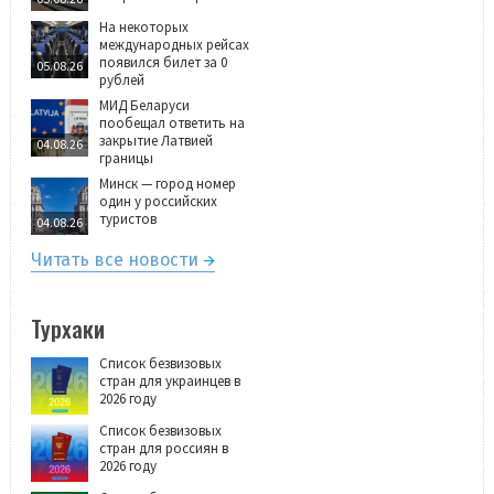
На некоторых
международных рейсах
появился билет за 0
05.08.26
рублей
МИД Беларуси
пообещал ответить на
закрытие Латвией
04.08.26
границы
Минск — город номер
один у российских
туристов
04.08.26
Читать все новости
Турхаки
Список безвизовых
стран для украинцев в
2026 году
Список безвизовых
стран для россиян в
2026 году