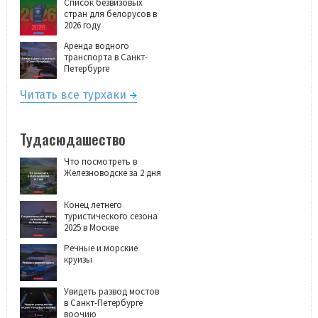
Список безвизовых
стран для белорусов в
2026 году
Аренда водного
транспорта в Санкт-
Петербурге
Читать все турхаки
Тудасюдашество
Что посмотреть в
Железноводске за 2 дня
Конец летнего
туристического сезона
2025 в Москве
Речные и морские
круизы
Увидеть развод мостов
в Санкт-Петербурге
воочию