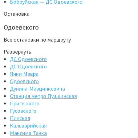
Бобруйская — ДС Одоевского
Остановка
Одоевского
Все остановки по маршруту
Развернуть
ДС Одоевского
ДС Одоевского
Янки Мавра
Одоевского
Дунина-Марцинкевича
Станция метро Пушкинская
Притыцкого
Гусовского
Пинская
Кальварийская
Максима Танка