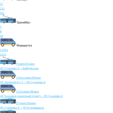
17
121
50с
Тролейбус
7
8
38
Маршрутка
1191а
1212
7
через 01 мин
ДС Сухарево-5 — Бобруйская
1191а
через 06 мин
ДС Зелёный луг-7 — РК Сухарево-6
1212
через 08 мин
ДС Чижовка (конечный пункт) — РК Сухарево-6
17
через 09 мин
ДС Сухарево-5 — ДС Кунцевщина