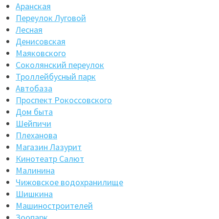
Аранская
Переулок Луговой
Лесная
Денисовская
Маяковского
Соколянский переулок
Троллейбусный парк
Автобаза
Проспект Рокоссовского
Дом быта
Шейпичи
Плеханова
Магазин Лазурит
Кинотеатр Салют
Малинина
Чижовское водохранилище
Шишкина
Машиностроителей
Зоопарк