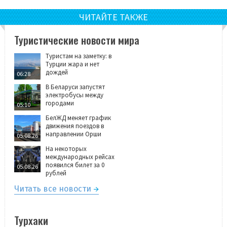
ЧИТАЙТЕ ТАКЖЕ
Туристические новости мира
Туристам на заметку: в
Турции жара и нет
дождей
06:28
В Беларуси запустят
электробусы между
городами
05:10
БелЖД меняет график
движения поездов в
направлении Орши
05.08.26
На некоторых
международных рейсах
появился билет за 0
05.08.26
рублей
Читать все новости
Турхаки