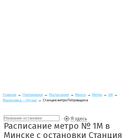
Главная
→
Полезняшки
→
Расписание
→
Минск
→
Метро
→
1M
→
Малиновка — Уручье
→
Станция метро Петровщина
Я здесь
Расписание метро № 1M в
Минске с остановки Станция