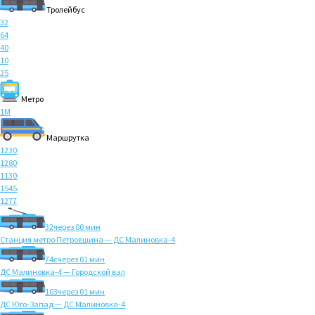
Тролейбус
32
64
40
10
25
Метро
1M
Маршрутка
1230
1280
1130
1545
1277
32
через 00 мин
Станция метро Петровщина — ДС Малиновка-4
74с
через 01 мин
ДС Малиновка-4 — Городской вал
103
через 01 мин
ДС Юго-Запад — ДС Малиновка-4