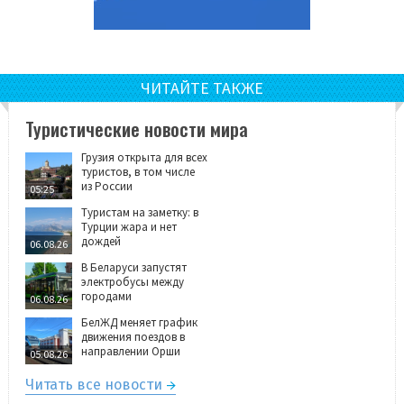
ЧИТАЙТЕ ТАКЖЕ
Туристические новости мира
Грузия открыта для всех
туристов, в том числе
из России
05:25
Туристам на заметку: в
Турции жара и нет
дождей
06.08.26
В Беларуси запустят
электробусы между
городами
06.08.26
БелЖД меняет график
движения поездов в
направлении Орши
05.08.26
Читать все новости