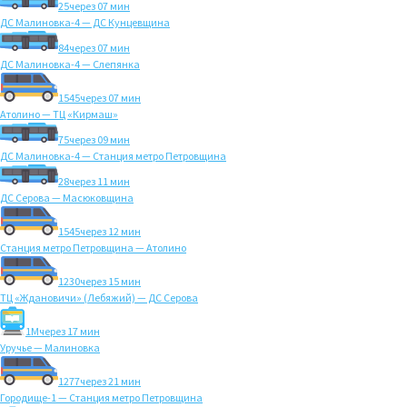
25
через 07 мин
ДС Малиновка-4 — ДС Кунцевщина
84
через 07 мин
ДС Малиновка-4 — Слепянка
1545
через 07 мин
Атолино — ТЦ «Кирмаш»
75
через 09 мин
ДС Малиновка-4 — Станция метро Петровщина
28
через 11 мин
ДС Серова — Масюковщина
1545
через 12 мин
Станция метро Петровщина — Атолино
1230
через 15 мин
ТЦ «Ждановичи» (Лебяжий) — ДС Серова
1M
через 17 мин
Уручье — Малиновка
1277
через 21 мин
Городище-1 — Станция метро Петровщина