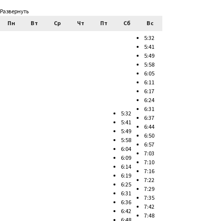
Развернуть
Пн
Вт
Ср
Чт
Пт
Сб
Вс
5:32
5:41
5:49
5:58
6:05
6:11
6:17
6:24
6:31
5:32
6:37
5:41
6:44
5:49
6:50
5:58
6:57
6:04
7:03
6:09
7:10
6:14
7:16
6:19
7:22
6:25
7:29
6:31
7:35
6:36
7:42
6:42
7:48
6:48