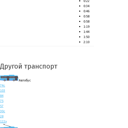
0:22
0:34
0:46
0:58
0:58
1:19
1:44
1:50
2:10
Другой транспорт
Автобус
74с
103
84
75
57
30с
28
122э