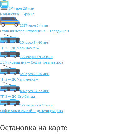
1M
через 28 мин
Малиновка — Уручье
1277
через 34 мин
Станция метро Петровщина — Городище-1
10
через 5 ч 40 мин
ТП 3 — ДС Малиновка-4
122э
через 6 ч 03 мин
ДС Кунцевщина — Софьи Ковалевской
64
через 6 ч 15 мин
ТП 3 — ДС Малиновка-4
40
через 6 ч 22 мин
ТП 3 — ДС Юго-Запад
122э
через 7 ч 09 мин
Софьи Ковалевской — ДС Кунцевщина
Остановка на карте