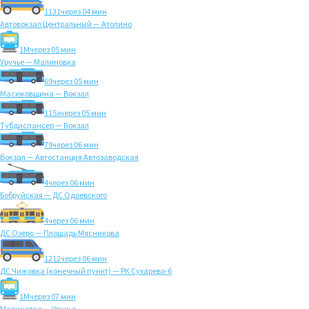
1131
через 04 мин
Автовокзал Центральный — Атолино
1M
через 05 мин
Уручье — Малиновка
69
через 05 мин
Масюковщина — Вокзал
115э
через 05 мин
Тубдиспансер — Вокзал
79
через 06 мин
Вокзал — Автостанция Автозаводская
4
через 06 мин
Бобруйская — ДС Одоевского
4
через 06 мин
ДС Озеро — Площадь Мясникова
1212
через 06 мин
ДС Чижовка (конечный пункт) — РК Сухарево-6
1M
через 07 мин
Малиновка — Уручье