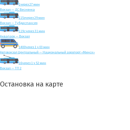
1
через 27 мин
Вокзал — ДС Веснянка
115э
через 29 мин
Вокзал — Тубдиспансер
119с
через 31 мин
Аквапарк — Вокзал
1400
через 1 ч 03 мин
Автовокзал Центральный — Национальный аэропорт «Минск»
16
через 1 ч 52 мин
Вокзал — ТП 2
Остановка на карте