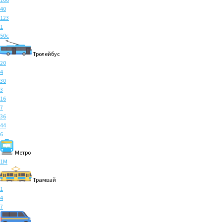
40
123
1
50с
Тролейбус
20
4
30
3
16
7
36
44
6
Метро
1M
Трамвай
1
4
7