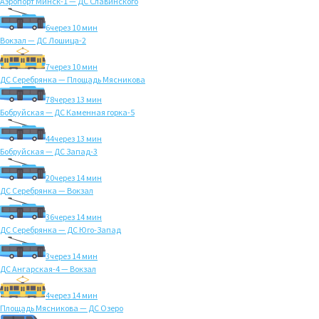
Аэропорт Минск-1 — ДС Славинского
6
через 10 мин
Вокзал — ДС Лошица-2
7
через 10 мин
ДС Серебрянка — Площадь Мясникова
78
через 13 мин
Бобруйская — ДС Каменная горка-5
44
через 13 мин
Бобруйская — ДС Запад-3
20
через 14 мин
ДС Серебрянка — Вокзал
36
через 14 мин
ДС Серебрянка — ДС Юго-Запад
3
через 14 мин
ДС Ангарская-4 — Вокзал
4
через 14 мин
Площадь Мясникова — ДС Озеро