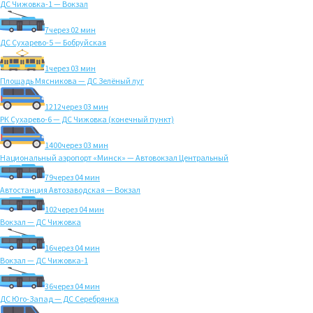
ДС Чижовка-1 — Вокзал
7
через 02 мин
ДС Сухарево-5 — Бобруйская
1
через 03 мин
Площадь Мясникова — ДС Зелёный луг
1212
через 03 мин
РК Сухарево-6 — ДС Чижовка (конечный пункт)
1400
через 03 мин
Национальный аэропорт «Минск» — Автовокзал Центральный
79
через 04 мин
Автостанция Автозаводская — Вокзал
102
через 04 мин
Вокзал — ДС Чижовка
16
через 04 мин
Вокзал — ДС Чижовка-1
36
через 04 мин
ДС Юго-Запад — ДС Серебрянка