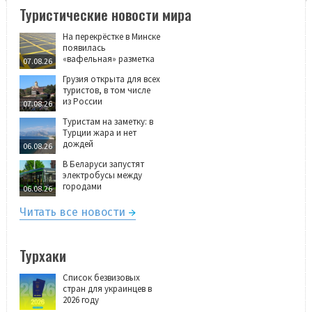
Туристические новости мира
На перекрёстке в Минске
появилась
«вафельная» разметка
07.08.26
Грузия открыта для всех
туристов, в том числе
из России
07.08.26
Туристам на заметку: в
Турции жара и нет
дождей
06.08.26
В Беларуси запустят
электробусы между
городами
06.08.26
Читать все новости
Турхаки
Список безвизовых
стран для украинцев в
2026 году