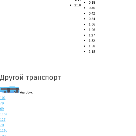
0:18
2:10
0:30
0:42
0:54
1:06
1:06
1:27
1:52
1:58
2:18
Другой транспорт
Автобус
102
79
69
115э
127
78
119с
100