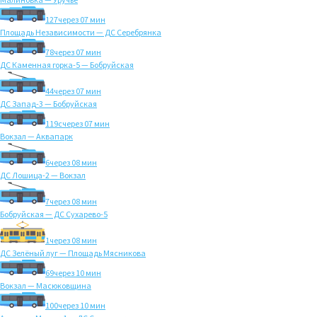
127
через 07 мин
Площадь Независимости — ДС Серебрянка
78
через 07 мин
ДС Каменная горка-5 — Бобруйская
44
через 07 мин
ДС Запад-3 — Бобруйская
119с
через 07 мин
Вокзал — Аквапарк
6
через 08 мин
ДС Лошица-2 — Вокзал
7
через 08 мин
Бобруйская — ДС Сухарево-5
1
через 08 мин
ДС Зелёный луг — Площадь Мясникова
69
через 10 мин
Вокзал — Масюковщина
100
через 10 мин