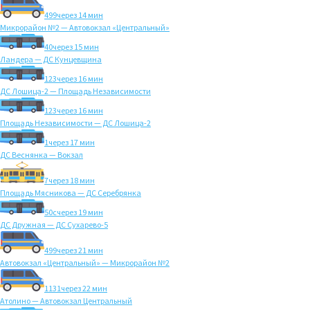
499
через 14 мин
Микрорайон №2 — Автовокзал «Центральный»
40
через 15 мин
Ландера — ДС Кунцевщина
123
через 16 мин
ДС Лошица-2 — Площадь Независимости
123
через 16 мин
Площадь Независимости — ДС Лошица-2
1
через 17 мин
ДС Веснянка — Вокзал
7
через 18 мин
Площадь Мясникова — ДС Серебрянка
50с
через 19 мин
ДС Дружная — ДС Сухарево-5
499
через 21 мин
Автовокзал «Центральный» — Микрорайон №2
1131
через 22 мин
Атолино — Автовокзал Центральный