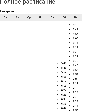
Полное расписание
Развернуть
Пн
Вт
Ср
Чт
Пт
Сб
Вс
5:40
5:49
5:57
6:06
6:13
6:19
6:25
6:32
6:39
5:40
6:45
5:49
6:52
5:57
6:58
6:06
7:05
6:12
7:11
6:17
7:18
6:22
7:24
6:27
7:30
6:33
7:37
6:39
7:43
6:44
7:50