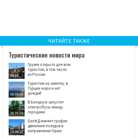
ЧИТАЙТЕ ТАКЖЕ
Туристические новости мира
Грузия открыта для всех
туристов, в том числе
из России
05:25
Туристам на заметку: в
Турции жара и нет
дождей
06.08.26
В Беларуси запустят
электробусы между
городами
06.08.26
БелЖД меняет график
движения поездов в
направлении Орши
05.08.26