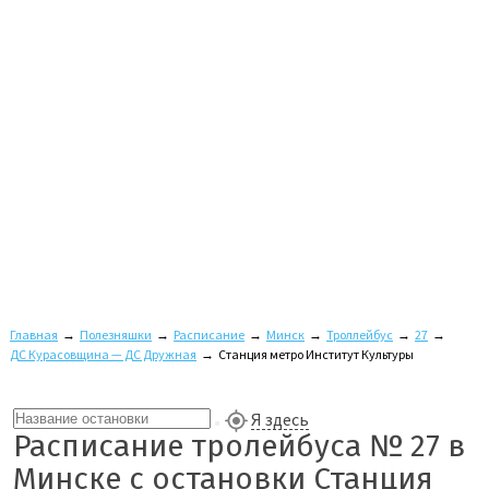
Главная
→
Полезняшки
→
Расписание
→
Минск
→
Троллейбус
→
27
→
ДС Курасовщина — ДС Дружная
→
Станция метро Институт Культуры
Я здесь
Расписание тролейбуса № 27 в
Минске с остановки Станция