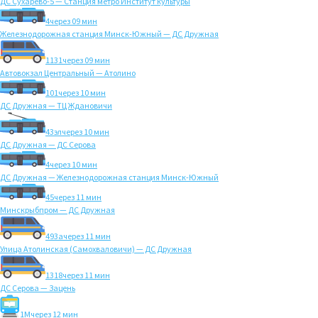
ДС Сухарево-5 — Станция метро Институт культуры
4
через 09 мин
Железнодорожная станция Минск-Южный — ДС Дружная
1131
через 09 мин
Автовокзал Центральный — Атолино
101
через 10 мин
ДС Дружная — ТЦ Ждановичи
43эл
через 10 мин
ДС Дружная — ДС Серова
4
через 10 мин
ДС Дружная — Железнодорожная станция Минск-Южный
45
через 11 мин
Минскрыбпром — ДС Дружная
493а
через 11 мин
Улица Атолинская (Самохваловичи) — ДС Дружная
1318
через 11 мин
ДС Серова — Зацень
1M
через 12 мин