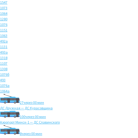
1547
1073
1064
1280
1076
1151
1063
492а
1131
493а
1318
1107
1308
1076б
493
1076а
1064а
27
через 00 мин
ДС Дружная — ДС Курасовщина
100
через 00 мин
Аэропорт Минск-1 — ДС Славинского
8
через 00 мин