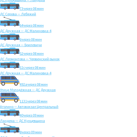
73
через 08 мин
ДС Серова — Лебяжий
64
через 08 мин
ДС Дружная — ДС Малиновка-4
6
через 08 мин
ДС Дружная — Брилевичи
52
через 08 мин
ДС Лермонтова — Червенский рынок
32с
через 08 мин
ДС Дружная — ДС Малиновка-4
492а
через 08 мин
Улица Молодёжная — ДС Дружная
1131
через 08 мин
Атолино — Автовокзал Центральный
40
через 09 мин
Ландера — ДС Кунцевщина
8
через 09 мин