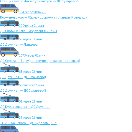
Станция метро Институт культуры — ДС Сухарево-5
1547
через 00 мин
Корженевского — Железнодорожная станция Колодищи
100
через 01 мин
ДС Славинского — Аэропорт Минск-1
53
через 01 мин
ДС Дружная — Ландера
1073
через 01 мин
ДС Серова — ТЦ «Ждановичи» (разворотное кольцо)
63
через 02 мин
ДС Дружная — ДС Юго-Запад
50с
через 02 мин
ДС Дружная — ДС Сухарево-5
51
через 02 мин
ДС Курасовщина — ДС Дружная
27
через 02 мин
ТП 2 — Кошевого — ДС Курасовщина