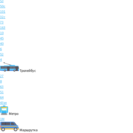
53
50с
101
32с
73
163
10
45
40
6
52
4
Тролейбус
27
8
63
51
64
43эл
Метро
1M
Маршрутка