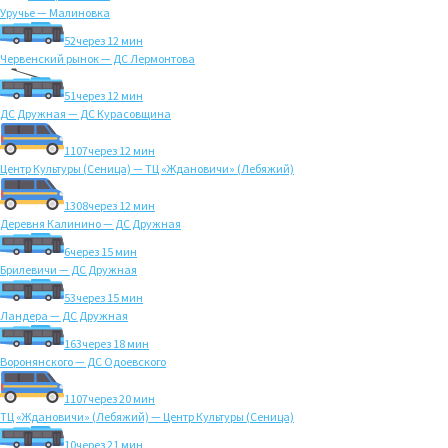
Уручье — Малиновка
52
через 12 мин
Червенский рынок — ДС Лермонтова
51
через 12 мин
ДС Дружная — ДС Курасовщина
1107
через 12 мин
Центр Культуры (Сеница) — ТЦ «Ждановичи» (Лебяжий)
1308
через 12 мин
Деревня Калинино — ДС Дружная
6
через 15 мин
Брилевичи — ДС Дружная
53
через 15 мин
Ландера — ДС Дружная
163
через 18 мин
Воронянского — ДС Одоевского
1107
через 20 мин
ТЦ «Ждановичи» (Лебяжий) — Центр Культуры (Сеница)
10
через 21 мин