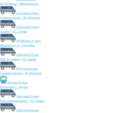
ДС Дружная — Воронянского
1151
через 24 мин
Тубдиспансер — ДС Дружная
1318
через 26 мин
Зацень — ДС Серова
1076б
через 27 мин
Зелёный луг-6 — Ландера
1064
через 30 мин
МВЦ Экспобел — ДС Серова
493
через 31 мин
Самохваловичи — ДС Дружная
1M
через 32 мин
Малиновка — Уручье
1063
через 33 мин
Комаровский рынок — ДС Серова
1280
через 45 мин