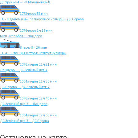
ДС Уручье-4 — РК Малиновка-8
1073
через 58 мин
ТЦ «Ждановичи» (разворотное кольцо) — ДС Серова
1076
через 1 ч 16 мин
МВЦ Экспобел — Ландера
8
через 9 ч 26 мин
ТП 4 — Станция метро Институт культуры
1076а
через 11 ч 21 мин
Ландера — ДС Зелёный луг-7
1064а
через 11 ч 35 мин
ДС Серова — ДС Зелёный луг-7
1076а
через 12 ч 40 мин
ДС Зелёный луг-7 — Ландера
1064а
через 12 ч 56 мин
ДС Зелёный луг-7 —ДС Серова
Остановка на карте