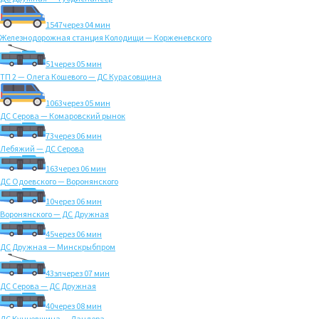
1547
через 04 мин
Железнодорожная станция Колодищи — Корженевского
51
через 05 мин
ТП 2 — Олега Кошевого — ДС Курасовщина
1063
через 05 мин
ДС Серова — Комаровский рынок
73
через 06 мин
Лебяжий — ДС Серова
163
через 06 мин
ДС Одоевского — Воронянского
10
через 06 мин
Воронянского — ДС Дружная
45
через 06 мин
ДС Дружная — Минскрыбпром
43эл
через 07 мин
ДС Серова — ДС Дружная
40
через 08 мин
ДС Кунцевщина — Ландера