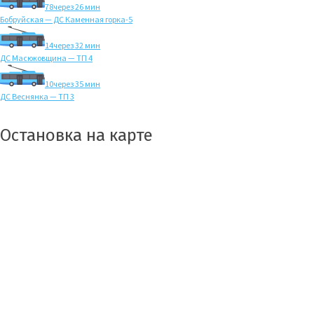
78
через 26 мин
Бобруйская — ДС Каменная горка-5
14
через 32 мин
ДС Масюковщина — ТП 4
10
через 35 мин
ДС Веснянка — ТП 3
Остановка на карте