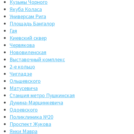
Кузьмы Чорного
Якуба Коласа
Универсам Рига
Площадь Бангалор
Гая
Киевский сквер
Червякова
Нововиленская
Выставочный комплекс
2-е кольцо
Чигладзе
Ольшевского
Матусевича
Станция метро Пушкинская
Дунина-Марцинкевича
Одоевского
Поликлиника №20
Проспект Жукова
Янки Мавра