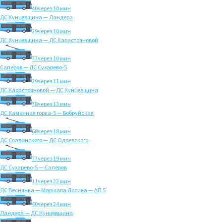
40
через 10 мин
ДС Кунцевщина — Ландера
29
через 10 мин
ДС Кунцевщина — ДС Карастояновой
77
через 10 мин
Саперов — ДС Сухарево-5
29
через 11 мин
ДС Карастояновой — ДС Кунцевщина
78
через 13 мин
ДС Каменная горка-5 — Бобруйская
68
через 18 мин
ДС Славинского — ДС Одоевского
77
через 19 мин
ДС Сухарево-5 — Сапёров
11
через 22 мин
ДС Веснянка — Маршала Лосика — АП 5
40
через 24 мин
Ландера — ДС Кунцевщина